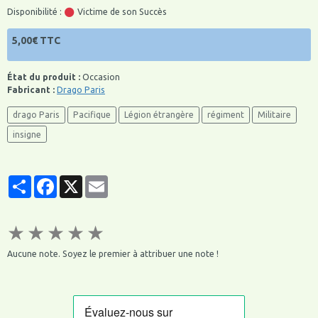
Disponibilité :
Victime de son Succès
5,00€ TTC
État du produit :
Occasion
Fabricant :
Drago Paris
drago Paris
Pacifique
Légion étrangère
régiment
Militaire
insigne
Partager
Facebook
X
Email
★
★
★
★
★
Aucune note. Soyez le premier à attribuer une note !