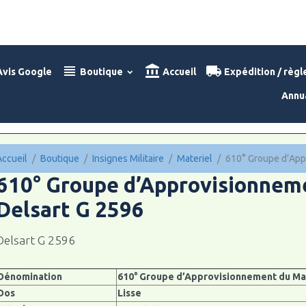
vis Google
Boutique
Accueil
Expédition / règ
Annu
Accueil
Boutique
Insignes Militaire
Materiel
610° Groupe d’App
610° Groupe d’Approvisionneme
Delsart G 2596
Delsart G 2596
Dénomination
610° Groupe d’Approvisionnement du Ma
Dos
Lisse