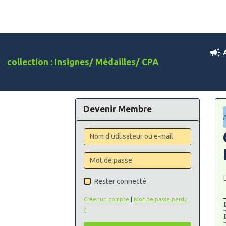
A
collection : Insignes/ Médailles/ CPA
Devenir Membre
Rester connecté
Créer un compte
|
Mot de passe perdu
?