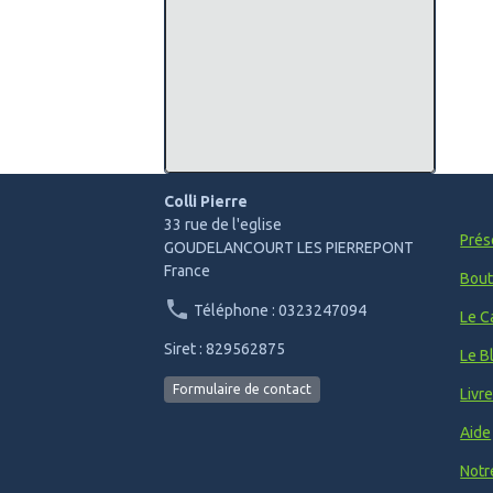
Colli Pierre
33 rue de l'eglise
Prés
GOUDELANCOURT LES PIERREPONT
France
Bout
Téléphone : 0323247094
Le C
Siret : 829562875
Le B
Formulaire de contact
Livr
Aide
Notr