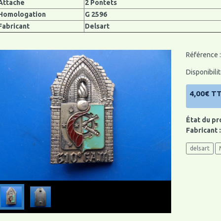
Attache
2 Pontets
Homologation
G 2596
Fabricant
Delsart
Référence :
Disponibilit
4,00€ T
État du pr
Fabricant 
delsart