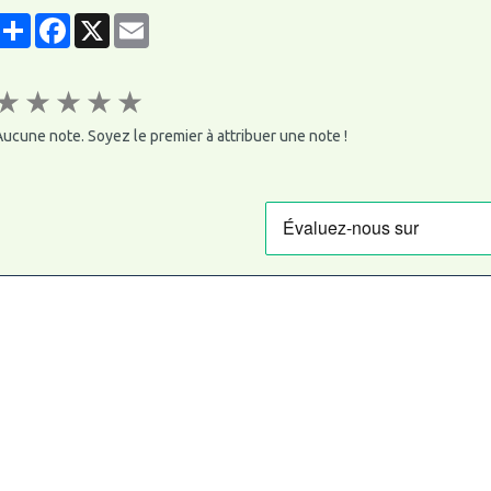
Partager
Facebook
X
Email
★
★
★
★
★
ucune note. Soyez le premier à attribuer une note !