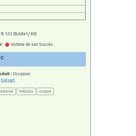
 IE 552 (B/site1/ 69)
é :
Victime de son Succès
TC
oduit :
Occasion
:
Delsart
Matériel
Militaire
insigne