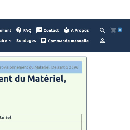
0
lement
FAQ
Contact
A Propos
aire
Sondages
Commande manuelle
rovisionnement du Matériel, Delsart G 2596
nt du Matériel,
tériel