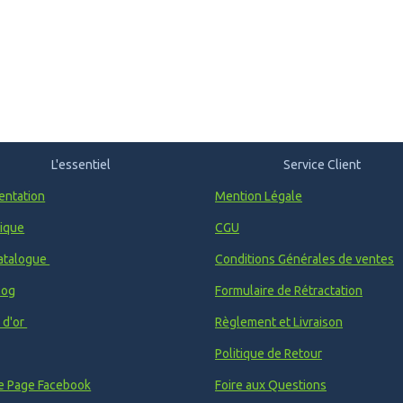
L'essentiel
Service Client
entation
Mention Légale
ique
CGU
atalogue
Conditions Générales de ventes
log
Formulaire de Rétractation
e d'or
Règlement et Livraison
Politique de Retour
e Page Facebook
Foire aux Questions