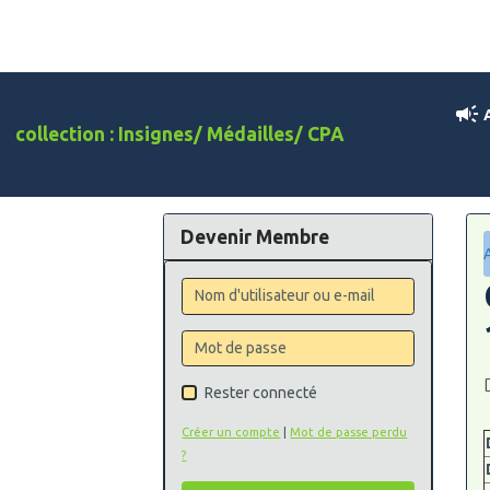
A
collection : Insignes/ Médailles/ CPA
Devenir Membre
Rester connecté
Créer un compte
|
Mot de passe perdu
?