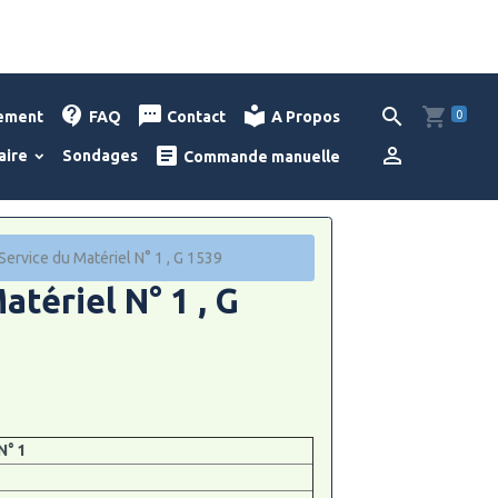
0
lement
FAQ
Contact
A Propos
aire
Sondages
Commande manuelle
Service du Matériel N° 1 , G 1539
atériel N° 1 , G
N° 1