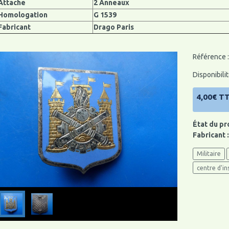
Attache
2 Anneaux
Homologation
G 1539
Fabricant
Drago Paris
Référence :
Disponibilit
4,00€ T
État du pr
Fabricant 
Militaire
centre d'in