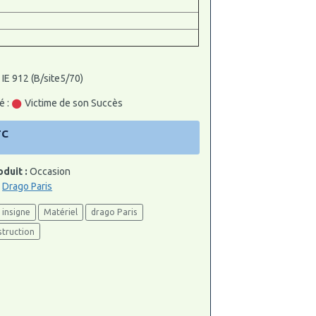
 IE 912 (B/site5/70)
é :
Victime de son Succès
TC
oduit :
Occasion
:
Drago Paris
insigne
Matériel
drago Paris
struction