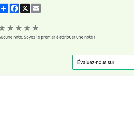
Partager
Facebook
X
Email
★
★
★
★
★
ucune note. Soyez le premier à attribuer une note !