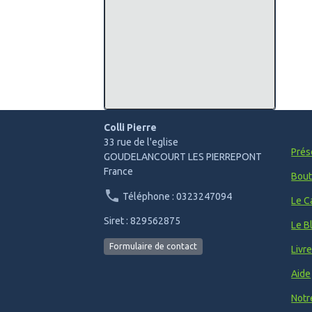
Colli Pierre
33 rue de l'eglise
Prés
GOUDELANCOURT LES PIERREPONT
France
Bout
Téléphone : 0323247094
Le C
Siret : 829562875
Le B
Formulaire de contact
Livr
Aide
Notr