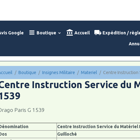
vis Google
Boutique
Accueil
Expédition / règ
Annu
Accueil
Boutique
Insignes Militaire
Materiel
Centre Instruction 
Centre Instruction Service du M
1539
Drago Paris G 1539
Dénomination
Centre Instruction Service du Matériel 
Dos
Guilloché