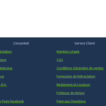
L'essentiel
Service Client
entation
Mention Légale
ique
CGU
atalogue
Conditions Générales de ventes
log
Formulaire de Rétractation
e d'or
Règlement et Livraison
Politique de Retour
e Page Facebook
Foire aux Questions