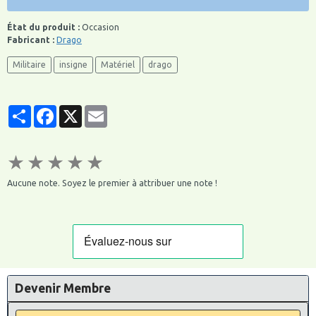
État du produit :
Occasion
Fabricant :
Drago
Militaire
insigne
Matériel
drago
Partager
Facebook
X
Email
★
★
★
★
★
Aucune note. Soyez le premier à attribuer une note !
Devenir Membre