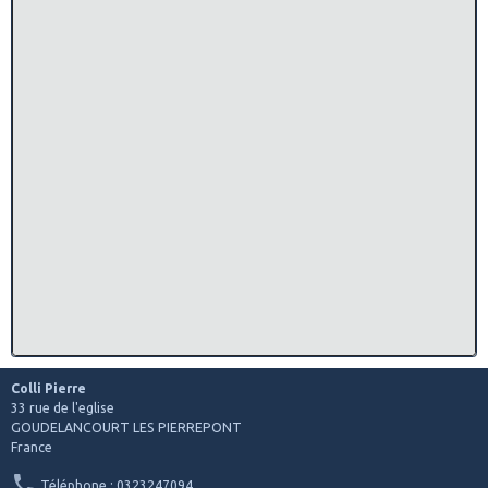
Colli Pierre
33 rue de l'eglise
GOUDELANCOURT LES PIERREPONT
France
Téléphone : 0323247094