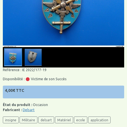
Référence : IE 2022/177-19
Disponibilité :
Victime de son Succès
4,00€ TTC
État du produit :
Occasion
Fabricant :
Delsart
insigne
Militaire
delsart
Matériel
ecole
application