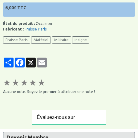
6,00€ TTC
État du produit :
Occasion
Fabricant :
Fraisse Paris
Fraisse Paris
Matériel
Militaire
insigne
Partager
Facebook
X
Email
★
★
★
★
★
Aucune note. Soyez le premier à attribuer une note !
Devenir Membre