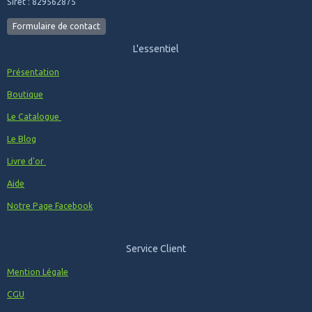
Siret : 829562875
Formulaire de contact
L'essentiel
Présentation
Boutique
Le Catalogue
Le Blog
Livre d'or
Aide
Notre Page Facebook
Service Client
Mention Légale
CGU