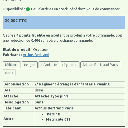
Disponibilité :
Peu d'articles en stock, dépêchez-vous de commander !
20,00€ TTC
Gagnez
4 points fidélité
en ajoutant ce produit à votre commande. Soit
une réduction de
0,40€
sur votre prochaine commande.
État du produit :
Occasion
Fabricant :
Arthus Bertrand
Militaire
insigne
infanterie
régiment
Arthus Bertrand Paris
opex
Dénomination
2° Régiment étranger d'infanterie Pamir X
Dos
lisse
Attache
Attache Type pin's
Homologation
Sans
Fabricant
Arthus Bertrand Paris
Pamir X
Autre
Matriculé 611