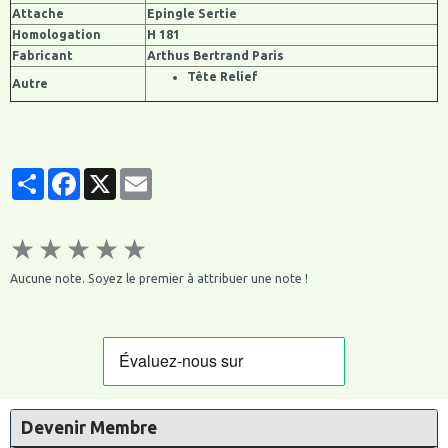
Attache
Epingle Sertie
Homologation
H 181
Fabricant
Arthus Bertrand Paris
Tête Relief
Autre
Partager
Facebook
X
Email
★
★
★
★
★
Aucune note. Soyez le premier à attribuer une note !
Devenir Membre