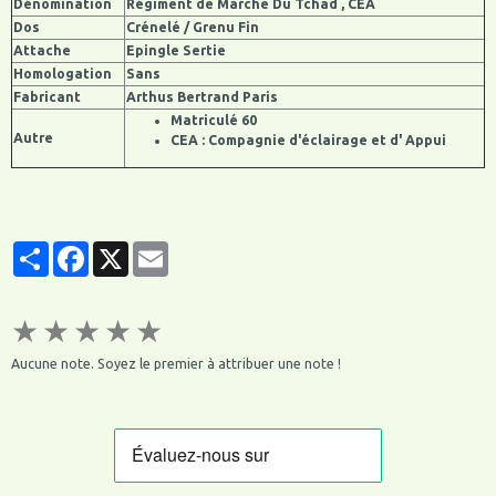
Dénomination
Régiment de Marche Du Tchad , CEA
Dos
Crénelé / Grenu Fin
Attache
Epingle Sertie
Homologation
Sans
Fabricant
Arthus Bertrand Paris
Matriculé 60
Autre
CEA : Compagnie d'éclairage et d' Appui
Partager
Facebook
X
Email
★
★
★
★
★
Aucune note. Soyez le premier à attribuer une note !