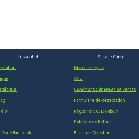
L'essentiel
Service Client
entation
Mention Légale
ique
CGU
atalogue
Conditions Générales de ventes
log
Formulaire de Rétractation
e d'or
Règlement et Livraison
Politique de Retour
e Page Facebook
Foire aux Questions