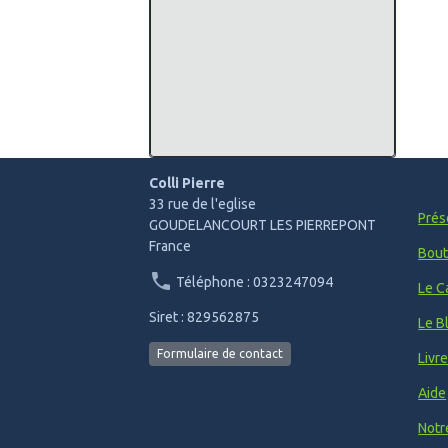
Colli Pierre
33 rue de l'eglise
Prés
GOUDELANCOURT LES PIERREPONT
France
Bout
Téléphone : 0323247094
Le C
Siret : 829562875
Le B
Formulaire de contact
Livr
Aide
Notr