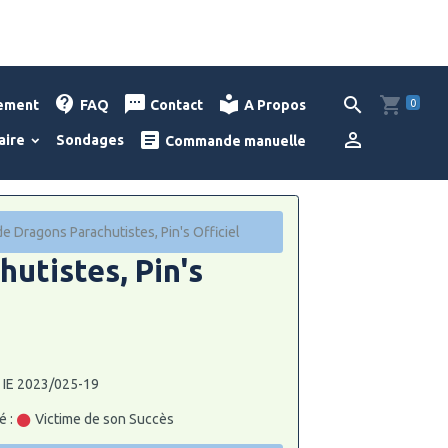
0
lement
FAQ
Contact
A Propos
aire
Sondages
Commande manuelle
e Dragons Parachutistes, Pin's Officiel
utistes, Pin's
: IE 2023/025-19
é :
Victime de son Succès