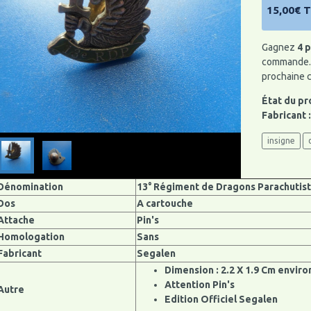
15,00€ 
Gagnez
4 p
commande. 
prochaine
État du pr
Fabricant 
insigne
Dénomination
13° Régiment de Dragons Parachutis
Dos
A cartouche
Attache
Pin's
Homologation
Sans
Fabricant
Segalen
Dimension : 2.2 X 1.9 Cm enviro
Attention Pin's
Autre
Edition Officiel Segalen