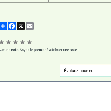
Partager
Facebook
X
Email
★
★
★
★
★
ucune note. Soyez le premier à attribuer une note !