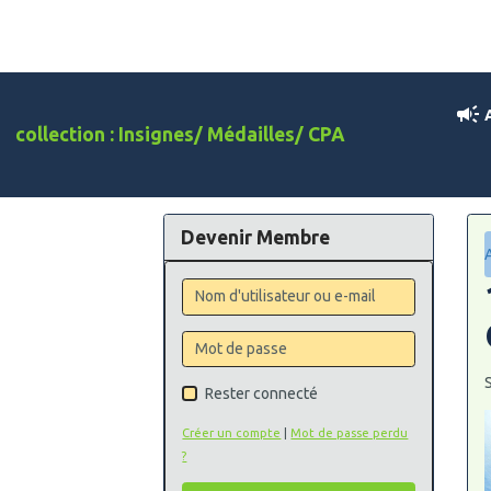
A
collection : Insignes/ Médailles/ CPA
Devenir Membre
S
Rester connecté
Créer un compte
|
Mot de passe perdu
?