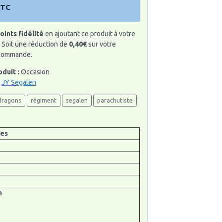
TTC
oints fidélité
en ajoutant ce produit à votre
Soit une réduction de
0,40€
sur votre
 commande.
oduit :
Occasion
:
JY Segalen
dragons
régiment
segalen
parachutiste
tes
n