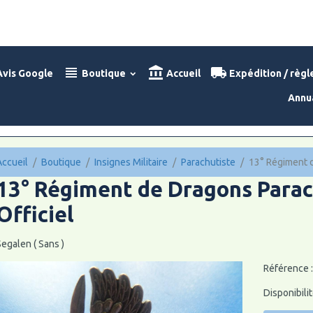
vis Google
Boutique
Accueil
Expédition / règ
Annu
Accueil
Boutique
Insignes Militaire
Parachutiste
13° Régiment d
13° Régiment de Dragons Parach
Officiel
egalen ( Sans )
Référence 
Disponibilit