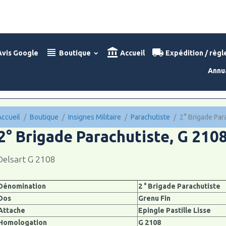
vis Google
Boutique
Accueil
Expédition / règ
Annu
Accueil
Boutique
Insignes Militaire
Parachutiste
2° Brigade Par
2° Brigade Parachutiste, G 210
Delsart G 2108
Dénomination
2 ° Brigade Parachutiste
Dos
Grenu Fin
Attache
Epingle Pastille Lisse
Homologation
G 2108