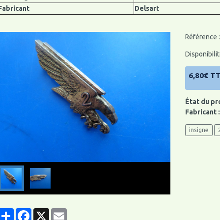
Fabricant
Delsart
Référence 
Disponibilit
6,80€ T
État du pr
Fabricant 
insigne
Partager
Facebook
X
Email