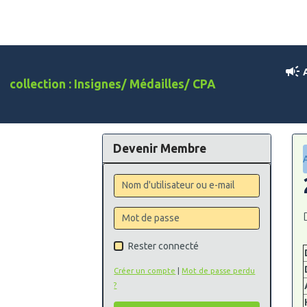
A
collection : Insignes/ Médailles/ CPA
Devenir Membre
Rester connecté
Créer un compte
|
Mot de passe perdu
?