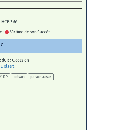
: IHCB 366
é :
Victime de son Succès
TC
oduit :
Occasion
:
Delsart
2° BP
delsart
parachutiste