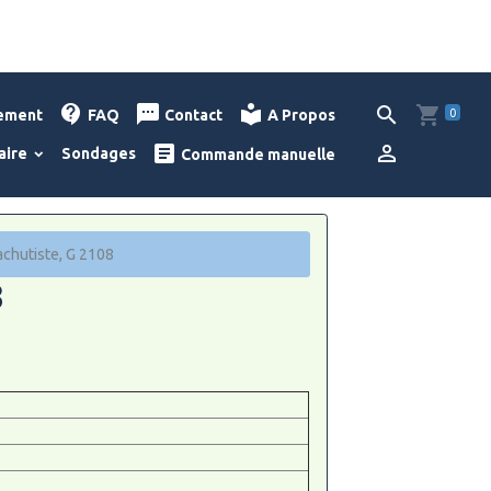
0
lement
FAQ
Contact
A Propos
aire
Sondages
Commande manuelle
achutiste, G 2108
8