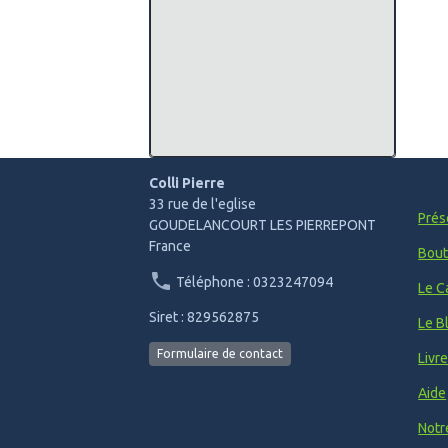
Colli Pierre
33 rue de l'eglise
Prés
GOUDELANCOURT LES PIERREPONT
France
Bout
Téléphone : 0323247094
Le C
Siret : 829562875
Le B
Formulaire de contact
Livr
Aide
Notr