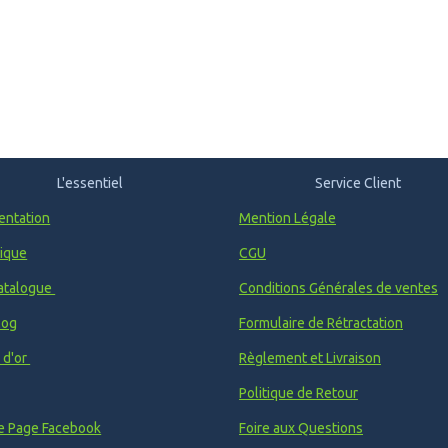
L'essentiel
Service Client
entation
Mention Légale
ique
CGU
atalogue
Conditions Générales de ventes
log
Formulaire de Rétractation
e d'or
Règlement et Livraison
Politique de Retour
e Page Facebook
Foire aux Questions