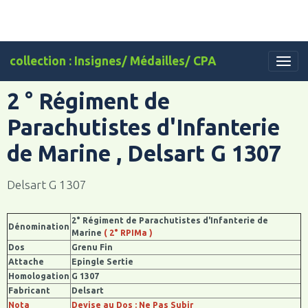
collection : Insignes/ Médailles/ CPA
2 ° Régiment de
Parachutistes d'Infanterie
de Marine , Delsart G 1307
Delsart G 1307
2° Régiment de Parachutistes d'Infanterie de
Dénomination
Marine
( 2° RPIMa )
Dos
Grenu Fin
Attache
Epingle Sertie
Homologation
G 1307
Fabricant
Delsart
Nota
Devise au Dos : Ne Pas Subir