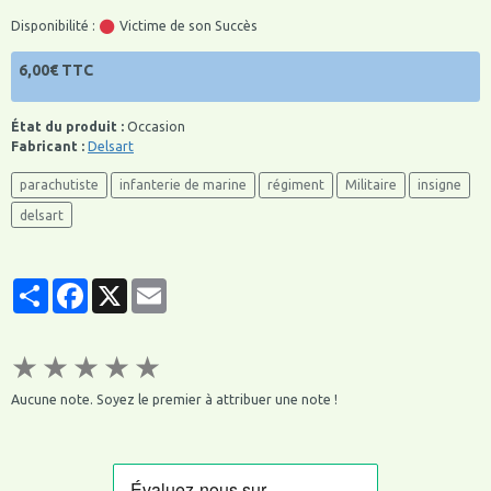
Disponibilité :
Victime de son Succès
6,00€ TTC
État du produit :
Occasion
Fabricant :
Delsart
parachutiste
infanterie de marine
régiment
Militaire
insigne
delsart
Partager
Facebook
X
Email
★
★
★
★
★
Aucune note. Soyez le premier à attribuer une note !