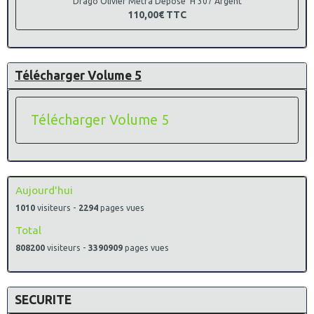
Drago Olivier Métra Déposé H 307 Argent
110,00€
TTC
Télécharger Volume 5
Télécharger Volume 5
Aujourd'hui
1010
visiteurs -
2294
pages vues
Total
808200
visiteurs -
3390909
pages vues
SECURITE