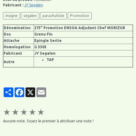
Fabricant :
JY Segalen
insigne
segalen
parachutiste
Promotion
Dénomination
275° Promotion ENSOA Adjudant Chef MORIZUR
Dos
Grenu Fin
Attache
Epingle Sertie
Homologation
G 5303
Fabricant
JY Segalen
TAP
Autre
Partager
Facebook
X
Email
★
★
★
★
★
Aucune note. Soyez le premier à attribuer une note !