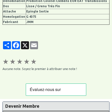
Dénomination
Promotion Colonel Clemens EOR EAT Transmissions
Dos
Lisse / Grenu Trés Fin
Attache
Epingle Sertie
Homologation
G 4375
Fabricant
JMM
Partager
Facebook
X
Email
★
★
★
★
★
Aucune note. Soyez le premier à attribuer une note !
Devenir Membre