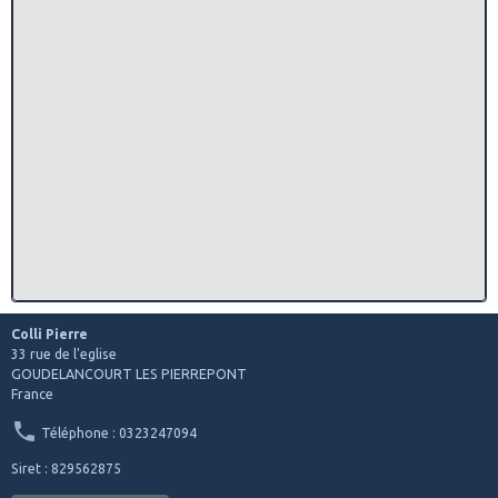
Colli Pierre
33 rue de l'eglise
GOUDELANCOURT LES PIERREPONT
France
Téléphone : 0323247094
Siret : 829562875