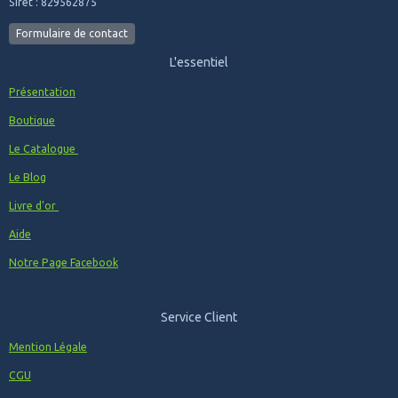
Siret : 829562875
Formulaire de contact
L'essentiel
Présentation
Boutique
Le Catalogue
Le Blog
Livre d'or
Aide
Notre Page Facebook
Service Client
Mention Légale
CGU