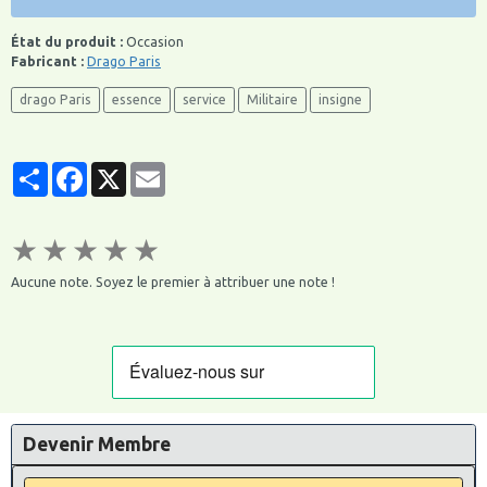
État du produit :
Occasion
Fabricant :
Drago Paris
drago Paris
essence
service
Militaire
insigne
Partager
Facebook
X
Email
★
★
★
★
★
Aucune note. Soyez le premier à attribuer une note !
Devenir Membre