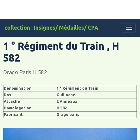
collection : Insignes/ Médailles/ CPA
1 ° Régiment du Train , H
582
Drago Paris H 582
Dénomination
1 ° Régiment du Train
Dos
Guilloché
Attache
2 Anneaux
Homologation
H 582
Fabricant
Drago paris