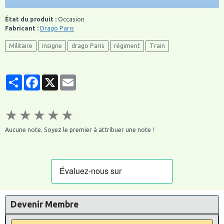
État du produit :
Occasion
Fabricant :
Drago Paris
Militaire
insigne
drago Paris
régiment
Train
Partager
Facebook
X
Email
★
★
★
★
★
Aucune note. Soyez le premier à attribuer une note !
Devenir Membre