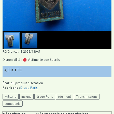
Référence : IE 2022/189-5
Disponibilité :
Victime de son Succès
4,00€ TTC
État du produit :
Occasion
Fabricant :
Drago Paris
Militaire
insigne
drago Paris
régiment
Transmissions
compagnie
Dénomination
11° Compagnie de Transmissions