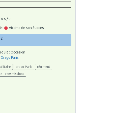
 A 6 / 9
é :
Victime de son Succès
TC
oduit :
Occasion
:
Drago Paris
Militaire
drago Paris
régiment
de Transmissions