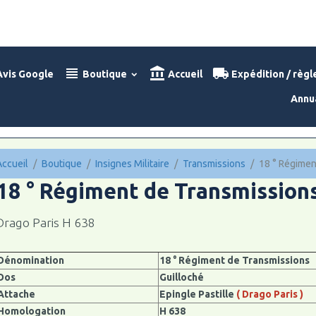
vis Google
Boutique
Accueil
Expédition / règ
Annu
Accueil
Boutique
Insignes Militaire
Transmissions
18 ° Régimen
18 ° Régiment de Transmissions
Drago Paris H 638
Dénomination
18 ° Régiment de Transmissions
Dos
Guilloché
Attache
Epingle Pastille
( Drago Paris )
Homologation
H 638