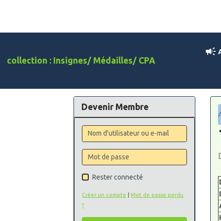
A
collection : Insignes/ Médailles/ CPA
Devenir Membre
Rester connecté
Créer un compte
|
Mot de passe perdu
?