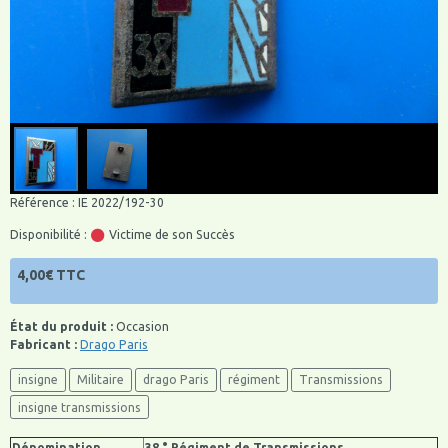
Référence : IE 2022/192-30
Disponibilité :
Victime de son Succès
4,00€ TTC
État du produit :
Occasion
Fabricant :
Drago Paris
insigne
Militaire
drago Paris
régiment
Transmissions
insigne transmissions
Dénomination
38 ° Régiment de Transmissions