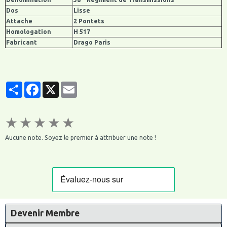
Dos
Lisse
Attache
2 Pontets
Homologation
H 517
Fabricant
Drago Paris
Partager
Facebook
X
Email
★
★
★
★
★
Aucune note. Soyez le premier à attribuer une note !
Devenir Membre