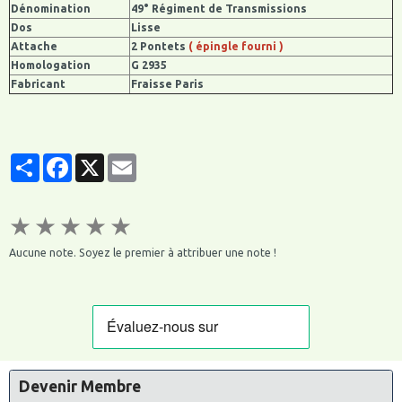
Dénomination
49° Régiment de Transmissions
Dos
Lisse
Attache
2 Pontets
( épingle fourni )
Homologation
G 2935
Fabricant
Fraisse Paris
Partager
Facebook
X
Email
★
★
★
★
★
Aucune note. Soyez le premier à attribuer une note !
Devenir Membre