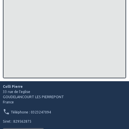
Colli Pierre
33 rue de l'eglise
GOUDELANCOURT LES PIERREPONT
France
Téléphone : 0323247094
Siret : 829562875