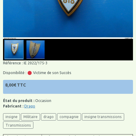
Référence : IE 2022/175-3
Disponibilité :
Victime de son Succès
8,00€ TTC
État du produit :
Occasion
Fabricant :
Drago
insigne
Militaire
drago
compagnie
insigne transmissions
Transmissions