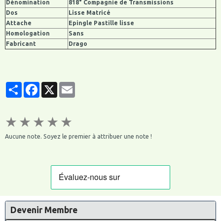
Dénomination
818° Compagnie de Transmissions
Dos
Lisse Matricé
Attache
Epingle Pastille lisse
Homologation
Sans
Fabricant
Drago
Partager
Facebook
X
Email
★
★
★
★
★
Aucune note. Soyez le premier à attribuer une note !
Devenir Membre