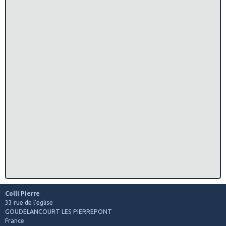
Colli Pierre
33 rue de l'eglise
GOUDELANCOURT LES PIERREPONT
France