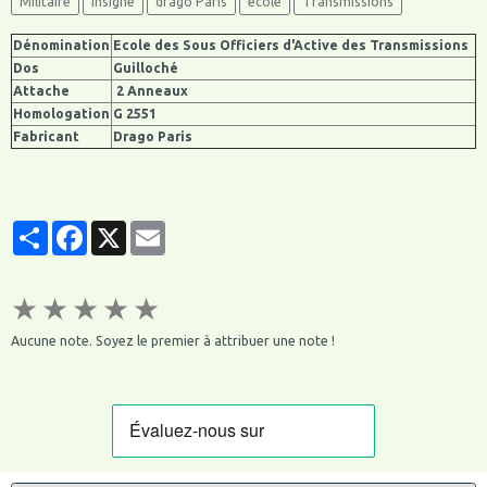
Militaire
insigne
drago Paris
ecole
Transmissions
Dénomination
Ecole des Sous Officiers d'Active des Transmissions
Dos
Guilloché
Attache
2 Anneaux
Homologation
G 2551
Fabricant
Drago Paris
Partager
Facebook
X
Email
★
★
★
★
★
Aucune note. Soyez le premier à attribuer une note !