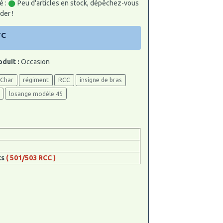
é :
Peu d'articles en stock, dépêchez-vous
er !
TC
oduit :
Occasion
Char
régiment
RCC
insigne de bras
losange modèle 45
ts
( 501/503 RCC )