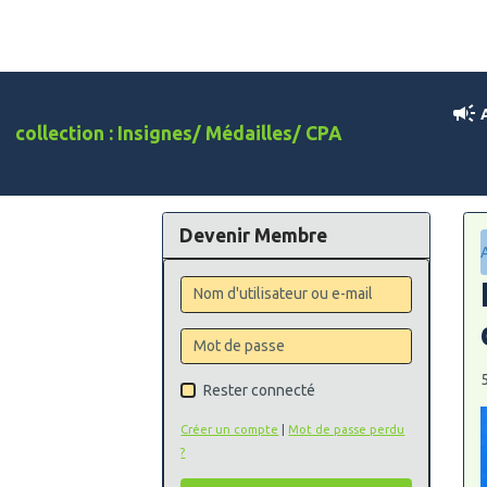
A
collection : Insignes/ Médailles/ CPA
Devenir Membre
Rester connecté
Créer un compte
|
Mot de passe perdu
?