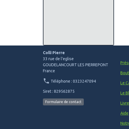
Colli Pierre
33 rue de l'eglise
Prés
GOUDELANCOURT LES PIERREPONT
France
Bout
Téléphone : 0323247094
Le C
Siret : 829562875
Le B
Formulaire de contact
Livr
Aide
Notr