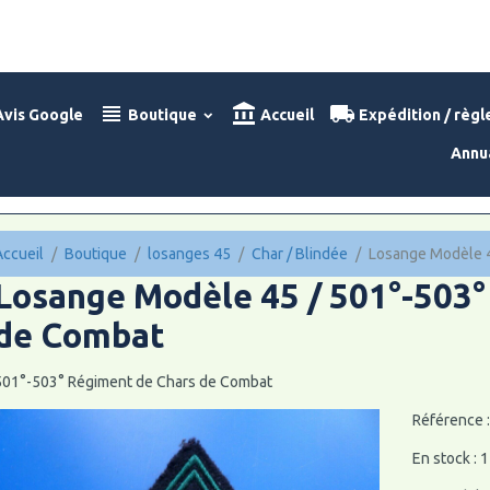
vis Google
Boutique
Accueil
Expédition / règ
Annu
Accueil
Boutique
losanges 45
Char / Blindée
Losange Modèle 4
Losange Modèle 45 / 501°-503°
de Combat
501°-503° Régiment de Chars de Combat
Référence 
En stock : 1