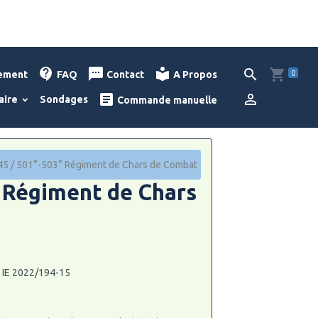
0
lement
FAQ
Contact
A Propos
aire
Sondages
Commande manuelle
5 / 501°-503° Régiment de Chars de Combat
 Régiment de Chars
: IE 2022/194-15