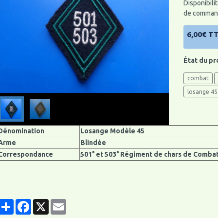
Disponibilit
de command
6,00€ T
État du pr
combat
losange 45
Dénomination
Losange Modèle 45
Arme
Blindée
Correspondance
501° et 503° Régiment de chars de Comba
Partager
Facebook
X
Email