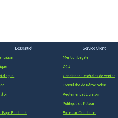
L'essentiel
Service Client
entation
Mention Légale
ique
CGU
atalogue
Conditions Générales de ventes
log
Formulaire de Rétractation
e d'or
Règlement et Livraison
Politique de Retour
e Page Facebook
Foire aux Questions