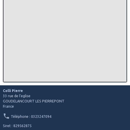
Colli Pierre
33 rue de l'eglise
GOUDELANCOURT LES PIERREPONT
France
Téléphone : 0323247094
Siret : 829562875