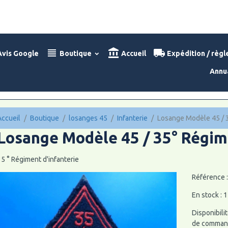
vis Google
Boutique
Accueil
Expédition / règ
Annu
Accueil
Boutique
losanges 45
Infanterie
Losange Modèle 45 / 3
Losange Modèle 45 / 35° Régim
5 ° Régiment d'infanterie
Référence 
En stock : 1
Disponibilit
de command