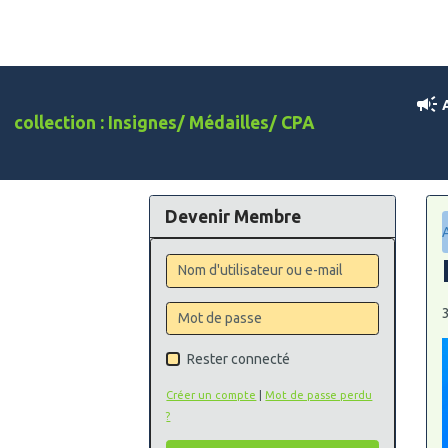
A
collection : Insignes/ Médailles/ CPA
Devenir Membre
3
Rester connecté
Créer un compte
|
Mot de passe perdu
?