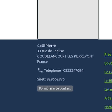
Colli Pierre
33 rue de l'eglise
Prés
GOUDELANCOURT LES PIERREPONT
France
Bout
Téléphone : 0323247094
Le C
Siret : 829562875
Le B
Formulaire de contact
Livr
Aide
Notr