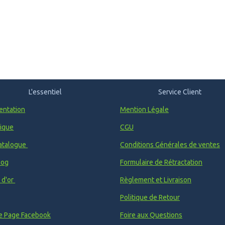
L'essentiel
Service Client
entation
Mention Légale
ique
CGU
atalogue
Conditions Générales de ventes
log
Formulaire de Rétractation
e d'or
Règlement et Livraison
Politique de Retour
e Page Facebook
Foire aux Questions