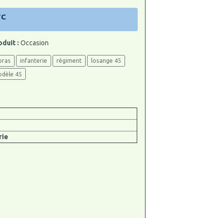
TC
oduit :
Occasion
bras
infanterie
régiment
losange 45
odèle 45
rie