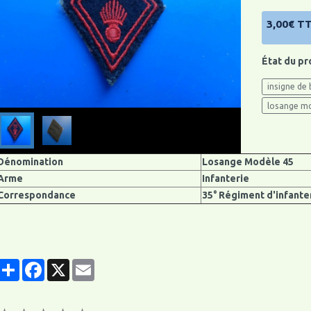
3,00€ T
État du pr
insigne de 
losange m
Dénomination
Losange Modèle 45
Arme
Infanterie
Correspondance
35° Régiment d'infante
Partager
Facebook
X
Email