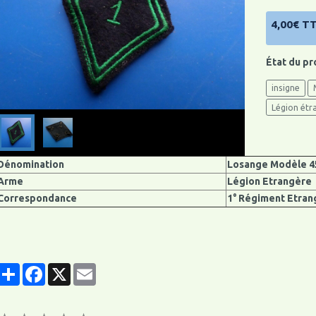
4,00€ T
État du pr
insigne
Légion étr
Dénomination
Losange Modèle 4
Arme
Légion Etrangère
Correspondance
1° Régiment Etran
Partager
Facebook
X
Email