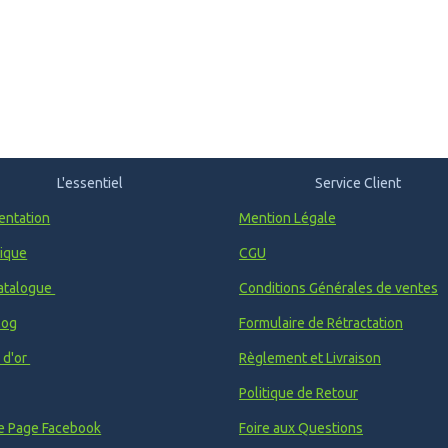
L'essentiel
Service Client
entation
Mention Légale
ique
CGU
atalogue
Conditions Générales de ventes
log
Formulaire de Rétractation
e d'or
Règlement et Livraison
Politique de Retour
e Page Facebook
Foire aux Questions