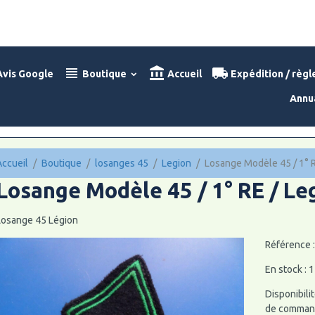
vis Google
Boutique
Accueil
Expédition / règ
Annu
Accueil
Boutique
losanges 45
Legion
Losange Modèle 45 / 1° R
Losange Modèle 45 / 1° RE / Le
Losange 45 Légion
Référence 
En stock : 1
Disponibilit
de command