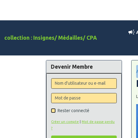
A
collection : Insignes/ Médailles/ CPA
Devenir Membre
Rester connecté
Créer un compte
|
Mot de passe perdu
?