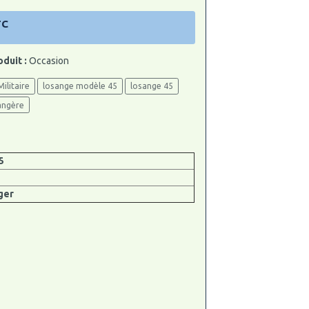
TC
oduit :
Occasion
Militaire
losange modèle 45
losange 45
angère
5
ger