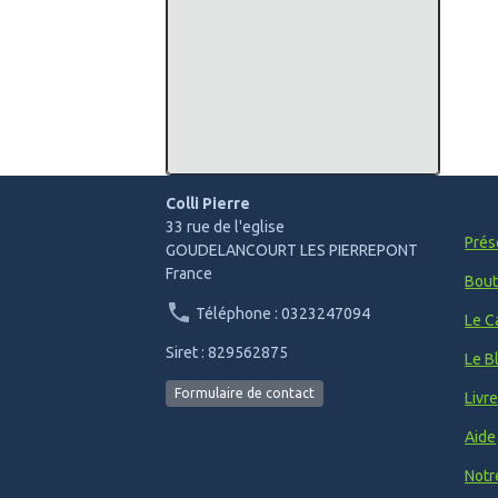
Colli Pierre
33 rue de l'eglise
Prés
GOUDELANCOURT LES PIERREPONT
France
Bout
Téléphone : 0323247094
Le C
Siret : 829562875
Le B
Formulaire de contact
Livr
Aide
Notr