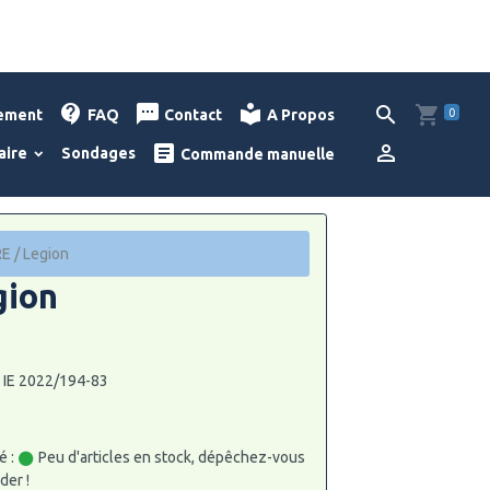
0
lement
FAQ
Contact
A Propos
aire
Sondages
Commande manuelle
E / Legion
gion
: IE 2022/194-83
é :
Peu d'articles en stock, dépêchez-vous
er !