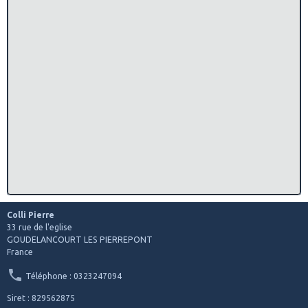
Colli Pierre
33 rue de l'eglise
GOUDELANCOURT LES PIERREPONT
France
Téléphone : 0323247094
Siret : 829562875