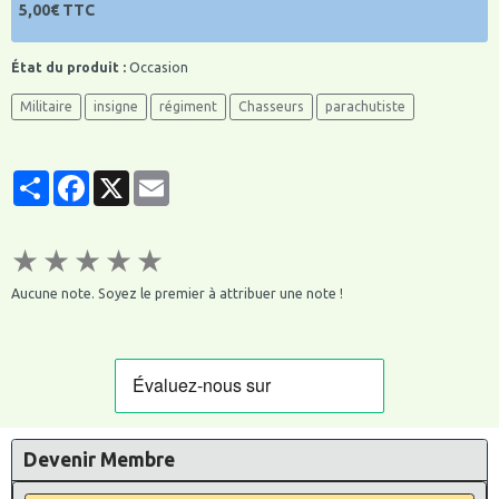
5,00€ TTC
État du produit :
Occasion
Militaire
insigne
régiment
Chasseurs
parachutiste
Partager
Facebook
X
Email
★
★
★
★
★
Aucune note. Soyez le premier à attribuer une note !
Devenir Membre