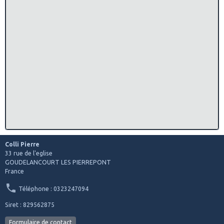
Colli Pierre
33 rue de l'eglise
GOUDELANCOURT LES PIERREPONT
France
Téléphone : 0323247094
Siret : 829562875
Formulaire de contact