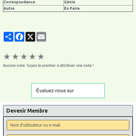
Correspondance
Génie
Autre
En Paire
Partager
Facebook
X
Email
★
★
★
★
★
Aucune note. Soyez le premier à attribuer une note !
Devenir Membre