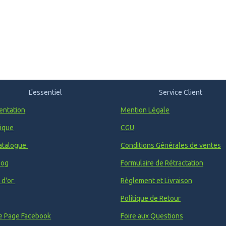
L'essentiel
Service Client
entation
Mention Légale
ique
CGU
atalogue
Conditions Générales de ventes
log
Formulaire de Rétractation
e d'or
Règlement et Livraison
Politique de Retour
e Page Facebook
Foire aux Questions