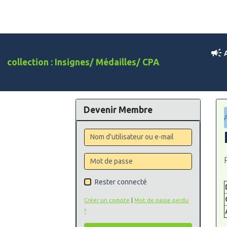
A
collection : Insignes/ Médailles/ CPA
Devenir Membre
Rester connecté
Créer un compte
|
Mot de passe perdu
?