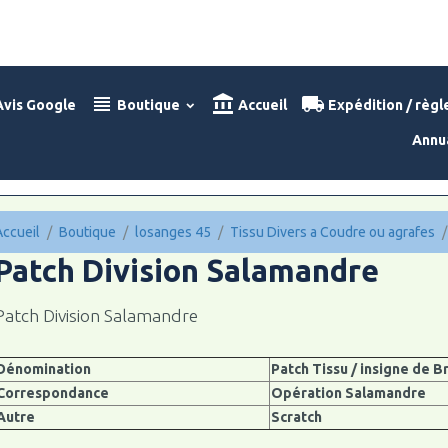
vis Google
Boutique
Accueil
Expédition / règ
Annu
Accueil
Boutique
losanges 45
Tissu Divers a Coudre ou agrafes
Patch Division Salamandre
Patch Division Salamandre
Dénomination
Patch Tissu / insigne de B
Correspondance
Opération Salamandre
Autre
Scratch