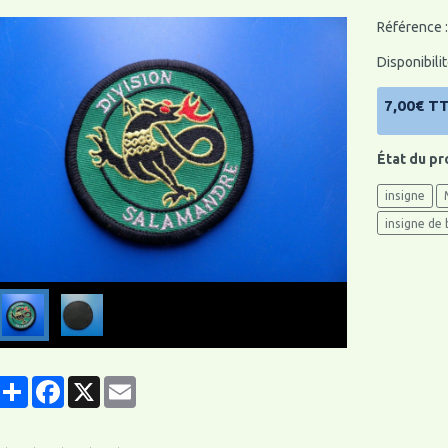
Référence :
Disponibilit
7,00€ T
État du pr
insigne
insigne de 
Partager
Facebook
X
Email