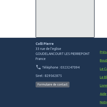
Colli Pierre
33 rue de l'eglise
Prés
GOUDELANCOURT LES PIERREPONT
France
Bout
Téléphone : 0323247094
Le C
Siret : 829562875
Le B
Formulaire de contact
Livr
Aide
Notr