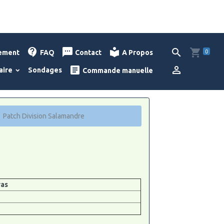
0
lement
FAQ
Contact
A Propos
aire
Sondages
Commande manuelle
Patch Division Salamandre
ras