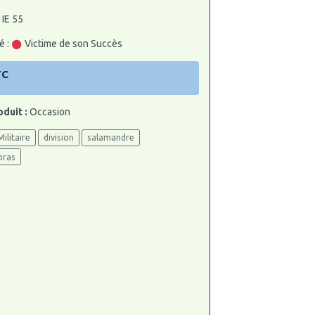
 IE 55
é :
Victime de son Succès
TC
oduit :
Occasion
Militaire
division
salamandre
bras