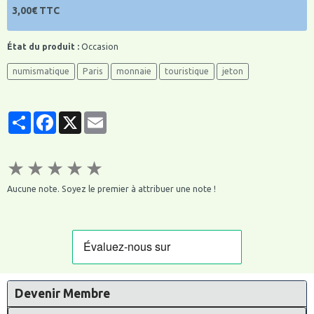
3,00€ TTC
État du produit :
Occasion
numismatique
Paris
monnaie
touristique
jeton
Partager
Facebook
X
Email
★
★
★
★
★
Aucune note. Soyez le premier à attribuer une note !
Devenir Membre