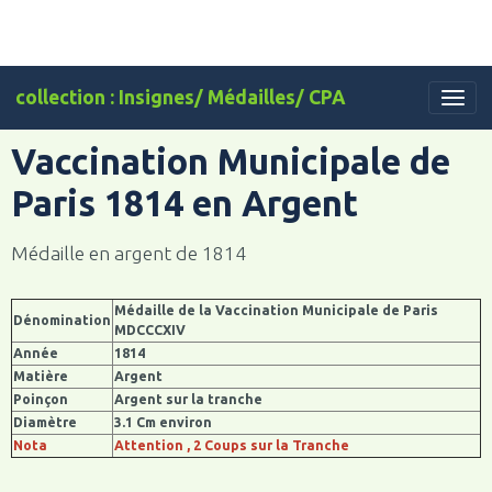
collection : Insignes/ Médailles/ CPA
Vaccination Municipale de
Paris 1814 en Argent
Médaille en argent de 1814
Médaille de la Vaccination Municipale de Paris
Dénomination
MDCCCXIV
Année
1814
Matière
Argent
Poinçon
Argent sur la tranche
Diamètre
3.1 Cm environ
Nota
Attention , 2 Coups sur la Tranche