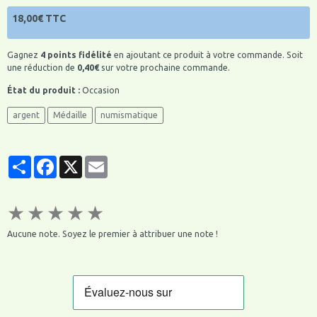
18,00€ TTC
Gagnez
4 points fidélité
en ajoutant ce produit à votre commande. Soit
une réduction de
0,40€
sur votre prochaine commande.
État du produit :
Occasion
argent
Médaille
numismatique
Partager
Facebook
X
Email
★
★
★
★
★
Aucune note. Soyez le premier à attribuer une note !