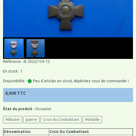
Référence : IE 2022/154-12
En stock : 1
Disponibilité :
Peu d'articles en stock, dépêchez-vous de commander !
8,00€ TTC
État du produit :
Occasion
Militaire
guerre
Croix du Combattant
Médaille
Dénomination
Crois Du Combattant