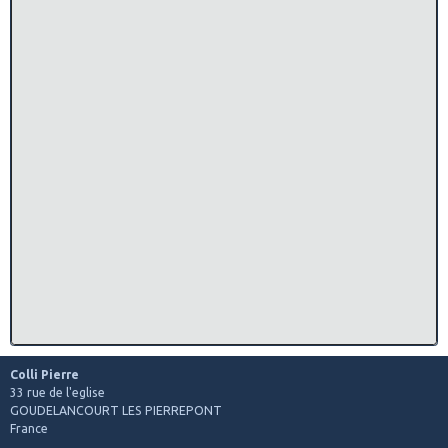
Colli Pierre
33 rue de l'eglise
GOUDELANCOURT LES PIERREPONT
France