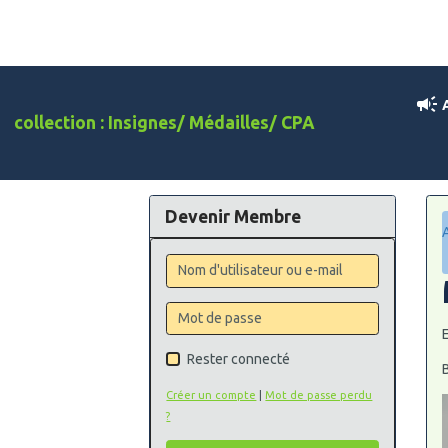
A
collection : Insignes/ Médailles/ CPA
Devenir Membre
Rester connecté
Créer un compte
|
Mot de passe perdu
?