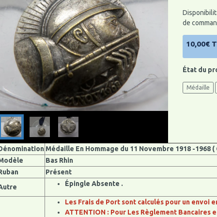
Disponibilit
de command
10,00€ 
État du pr
Médaille
Dénomination
Médaille En Hommage du 11 Novembre 1918 -1968 ( 
Modèle
Bas Rhin
Ruban
Présent
Épingle Absente
.
Autre
Les Frais de Port sont calculés pour un envoi e
ATTENTI
ON : Pour Les Règlement Bancaires e