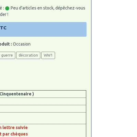
é :
Peu d'articles en stock, dépêchez-vous
er !
TTC
oduit :
Occasion
guerre
décoration
WW1
Cinquentenaire )
n lettre suivie
t par chèques