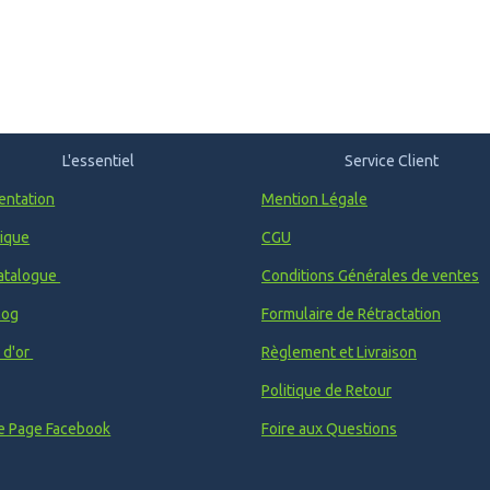
L'essentiel
Service Client
entation
Mention Légale
ique
CGU
atalogue
Conditions Générales de ventes
log
Formulaire de Rétractation
e d'or
Règlement et Livraison
Politique de Retour
e Page Facebook
Foire aux Questions