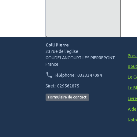
Colli Pierre
33 rue de l'eglise
Prés
GOUDELANCOURT LES PIERREPONT
France
Bout
Téléphone : 0323247094
Le C
Siret : 829562875
Le B
Formulaire de contact
Livr
Aide
Notr