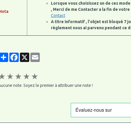
Lorsque vous choisissez un de ces mode 
, Merci de me Contacter a la fin de votr
Nota
Contact
A titre informatif , l'objet est bloqué 7 
règlement nous ai parvenu pendant ce dél
Partager
Facebook
X
Email
★
★
★
★
★
ucune note. Soyez le premier à attribuer une note !