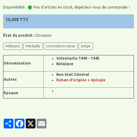
Disponibilité :
Peu d'articles en stock, dépêchez-vous de commander !
10,00€ TTC
État du produit :
Occasion
Militaire
Médaille
commémorative
belge
Volontariis 1940 - 1945
Dénomination
Belqique
Bon état Général
Autres
Ruban d'origine + épingle
Epoque
Partager
Facebook
X
Email