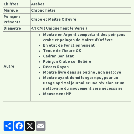
Chiffres
Arabes
Marque
Chronomètre
Poinçons
Crabe et Maître Orfèvre
Présents
Diamètre
4,1 CM ( Uniquement le Verre )
Montre en Argent comportant des poinçons
crabe et poinçon de Maître d'Orfèvre
En état de Fonctionnement
Tenue de l'heure OK
Cadran Bon état
Poinçon Crabe sur Belière
Autre
Décors Rayon
Montre livré dans sa patine , non nettoyé
Montre ayant dormi longtemps , pour un
usage optimal journalier une révision et un
nettoyage du mouvement sera nécessaire
Mouvement HP
Partager
Facebook
X
Email