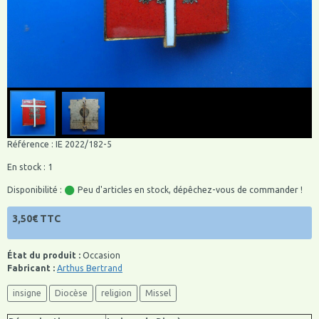
Référence : IE 2022/182-5
En stock : 1
Disponibilité :
Peu d'articles en stock, dépêchez-vous de commander !
3,50€ TTC
État du produit :
Occasion
Fabricant :
Arthus Bertrand
insigne
Diocèse
religion
Missel