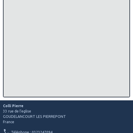
Colli Pierre
33 rue de l'eglise
GOUDELANCOURT LES PIERREPONT
France
Téléphone : 0323247094