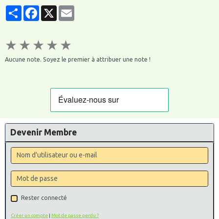
Partager
Facebook
X
Email
★
★
★
★
★
Aucune note. Soyez le premier à attribuer une note !
Devenir Membre
Rester connecté
Créer un compte
|
Mot de passe perdu ?