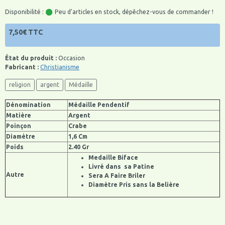
Disponibilité :
Peu d'articles en stock, dépêchez-vous de commander !
7,50€ TTC
État du produit :
Occasion
Fabricant :
Christianisme
religion
argent
Médaille
Dénomination
Médaille Pendentif
Matière
Argent
Poinçon
Crabe
Diamètre
1,6 Cm
Poids
2.40 Gr
Medaille Biface
Livré dans sa Patine
Autre
Sera A Faire Briler
Diamètre Pris sans la Belière