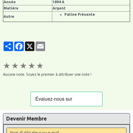
Année
1894 A
Matière
Argent
Patine Présente
Autre
Partager
Facebook
X
Email
★
★
★
★
★
Aucune note. Soyez le premier à attribuer une note !
Devenir Membre