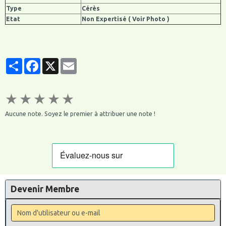
Type
Cérès
Etat
Non Expertisé ( Voir Photo )
Partager
Facebook
X
Email
★
★
★
★
★
Aucune note. Soyez le premier à attribuer une note !
Devenir Membre