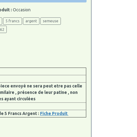
oduit :
Occasion
5 francs
argent
semeuse
962
piece envoyé ne sera peut etre pas celle
milaire , présence de leur patine , non
es ayant circulées
e 5 Francs Argent :
Fiche Produit