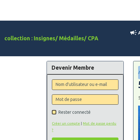
A
collection : Insignes/ Médailles/ CPA
Devenir Membre
Rester connecté
Créer un compte
|
Mot de passe perdu
?