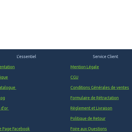
L'essentiel
Service Client
entation
Mention Légale
ique
CGU
atalogue
Conditions Générales de ventes
log
Formulaire de Rétractation
e d'or
Règlement et Livraison
Politique de Retour
e Page Facebook
Foire aux Questions