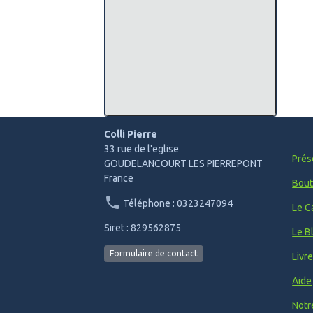
Colli Pierre
33 rue de l'eglise
Prés
GOUDELANCOURT LES PIERREPONT
France
Bout
Téléphone : 0323247094
Le C
Siret : 829562875
Le B
Formulaire de contact
Livr
Aide
Notr