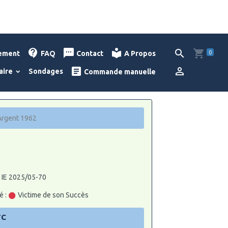
0
lement
FAQ
Contact
A Propos
aire
Sondages
Commande manuelle
Argent 1962
: IE 2025/05-70
é :
Victime de son Succès
TC