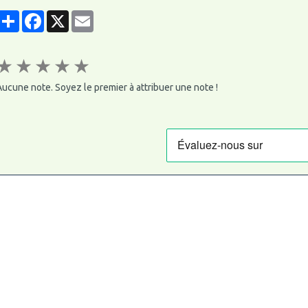
Partager
Facebook
X
Email
★
★
★
★
★
ucune note. Soyez le premier à attribuer une note !