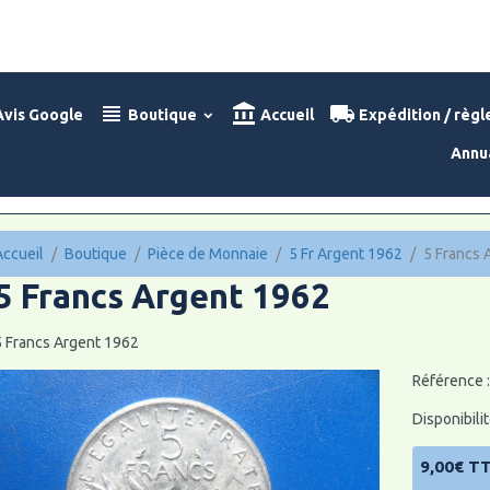
vis Google
Boutique
Accueil
Expédition / règ
Annu
Accueil
Boutique
Pièce de Monnaie
5 Fr Argent 1962
5 Francs 
5 Francs Argent 1962
5 Francs Argent 1962
Référence 
Disponibilit
9,00€ T