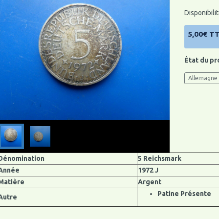
Disponibilit
5,00€ T
État du pr
Allemagne
Dénomination
5 Reichsmark
Année
1972 J
Matière
Argent
Patine Présente
Autre