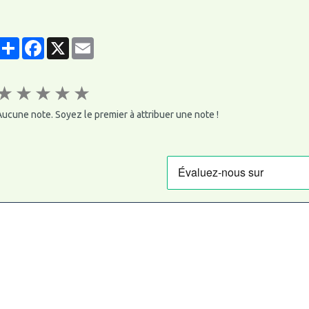
Partager
Facebook
X
Email
★
★
★
★
★
ucune note. Soyez le premier à attribuer une note !