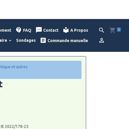
0
lement
FAQ
Contact
A Propos
aire
Sondages
Commande manuelle
ntique et autres
t
: IE 2022/178-25