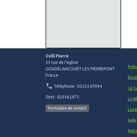
Colli Pierre
33 rue de l'eglise
Prés
GOUDELANCOURT LES PIERREPONT
France
Bout
Téléphone : 0323247094
Le C
Siret : 829562875
Le B
Formulaire de contact
Livr
Aide
Notr