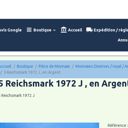
vis Google
Boutique
Accueil
Expédition / règ
Annu
Accueil
Boutique
Pièce de Monnaie
Monnaies Diverses / royal / A
5 Reichsmark 1972 J , en Argent
5 Reichsmark 1972 J , en Argen
5 Reichsmark 1972 J
Référence 