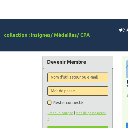
A
collection : Insignes/ Médailles/ CPA
Devenir Membre
Rester connecté
Créer un compte
|
Mot de passe perdu
?