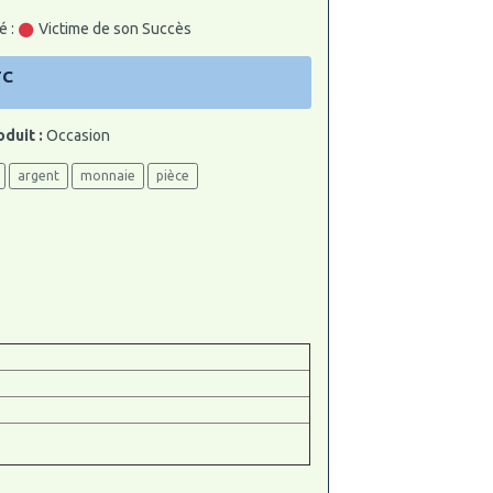
é :
Victime de son Succès
TC
oduit :
Occasion
argent
monnaie
pièce