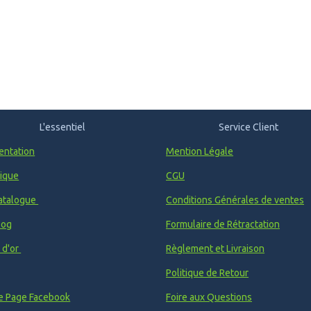
L'essentiel
Service Client
entation
Mention Légale
ique
CGU
atalogue
Conditions Générales de ventes
log
Formulaire de Rétractation
e d'or
Règlement et Livraison
Politique de Retour
e Page Facebook
Foire aux Questions