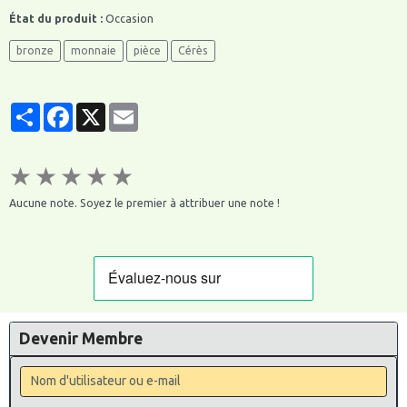
État du produit :
Occasion
bronze
monnaie
pièce
Cérès
Partager
Facebook
X
Email
★
★
★
★
★
Aucune note. Soyez le premier à attribuer une note !
Devenir Membre