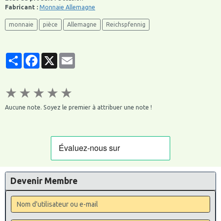
Fabricant :
Monnaie Allemagne
monnaie
pièce
Allemagne
Reichspfennig
Partager
Facebook
X
Email
★
★
★
★
★
Aucune note. Soyez le premier à attribuer une note !
Devenir Membre