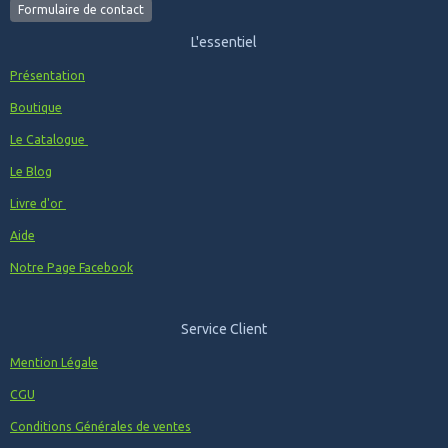
Formulaire de contact
Ajout de Produits dans la catégorie des insignes
Militaires de l'artillerie
L'essentiel
602° Batterie Nucléaire Biologique Chimique , G 3391
41° Régiment d’Artillerie de Marine , G 1884
Présentation
Ajout de Produit dans la catégorie des insignes Militaires
des Cuirassiers
Boutique
6° Régiment de Cuirassiers , G 829
Ajout de Produit dans la catégorie des insignes Militaires
Le Catalogue
de la Légion étrangère
Le Blog
1° Régiment Etranger, G 1198
2° Régiment Etranger d’Infanterie
Livre d'or
2° Régiment Etranger d’Infanterie , Drago
03/12/2021
:
Ajout de Produits dans la catégorie des
Aide
insignes Militaires d l'infanterie N° 2
Groupement d’Instruction Troupes De Marine, H 554
Notre Page Facebook
Prytanée Militaire , Arthus Bertrand Paris
Groupement d’Instruction Troupes De Marine, H 554
Ajout de Produits dans la catégorie des insignes
Service Client
Militaires de la coloniale
38° Compagnie de Camp, Caylus , G 2105
Mention Légale
Ajout de Produit dans la catégorie des insignes Militaires
des zones de défense
CGU
Circonscription Militaire de Défense, Lille , G 3825
Ajout de Produit dans la catégorie des insignes
Conditions Générales de ventes
Militaires des cuirassiers