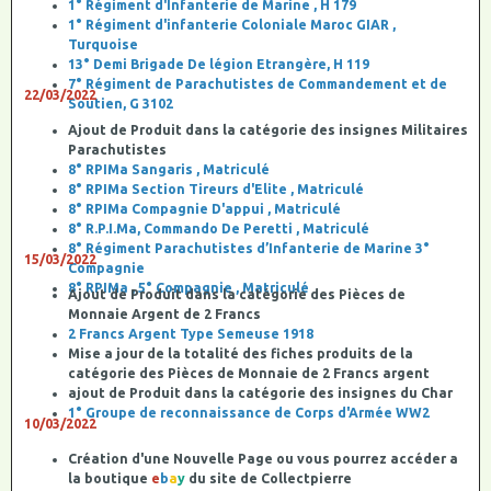
1° Régiment d'Infanterie de Marine , H 179
1° Régiment d'infanterie Coloniale Maroc GIAR ,
Turquoise
13° Demi Brigade De légion Etrangère, H 119
7° Régiment de Parachutistes de Commandement et de
22/03/2022
Soutien, G 3102
Ajout de Produit dans la catégorie des insignes Militaires
Parachutistes
8° RPIMa Sangaris , Matriculé
8° RPIMa Section Tireurs d'Elite , Matriculé
8° RPIMa Compagnie D'appui , Matriculé
8° R.P.I.Ma, Commando De Peretti , Matriculé
8° Régiment Parachutistes d’Infanterie de Marine 3°
15/03/2022
Compagnie
8° RPIMa , 5° Compagnie , Matriculé
Ajout de Produit dans la catégorie des Pièces de
Monnaie Argent de 2 Francs
2 Francs Argent Type Semeuse 1918
Mise a jour de la totalité des fiches produits de la
catégorie des Pièces de Monnaie de 2 Francs argent
ajout de Produit dans la catégorie des insignes du Char
1° Groupe de reconnaissance de Corps d'Armée WW2
10/03/2022
Création d'une Nouvelle Page ou vous pourrez accéder a
la boutique
e
b
a
y
du site de Collectpierre