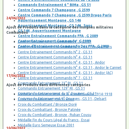
Commando Entrainement 6 ° BIMa , GS 51
Centre Commando 7 Champagne , G 2599
Centre Commando 7 Champagne , G 2599 Drago Paris
24/06/2022
Aguerrissement Montagne , GS 146
Aguerrissement Montagne , GS 146 , Sans
Ajout de Produits dans la catégorie des insignes militaires
GS 146 , Aguerrissement Montagne
Commandos
Centre Entrainement Commando FFA , G 2089
Centre Entrainement Commando , G 2089
Centre Entrainement Commando N° 1, GS 31
Centre d'Entrainement Commando Des FFA , G 2089
Centre entrainement Commando N° 1 , GS31 Drago Paris
Centre Entrainement Commando N° 2 , GS 31
Centre Entrainement Commando N° 4 , GS 31
Centre Entrainement Commando N° 4 , GS 31 , Andor
Centre Entrainement Commando N° 4 , GS 31 , Andor le Cannet
Centre Entrainement Commando N° 4 , GS 31 , Andor (AC)
17/06/2022
Centre Entrainement Commando N° 7 , GS 31
Commando Entrainement 23° RI , GS 31
Ajout de Produits dans différentes catégories
Commando Entrainement 129° RI , GS 31
Commando Entrainement du 9° Zouaves , GS 31
Médaille Commémorative de la grande Guerre 1914-1918
Commando Entrainement 9° Zouaves , GS 31 , Delsart
Croix Du Combattant , Décoration
Croix du Combattant / Bronze Doré
Croix du Combattant , Bronze Patinée
Croix du Combattant , Bronze , Ruban Cousu
Médaille Fin du Cours Légal du Francs , Essai
Médaille Euro Semeuse Essai 2001
10/06/2022