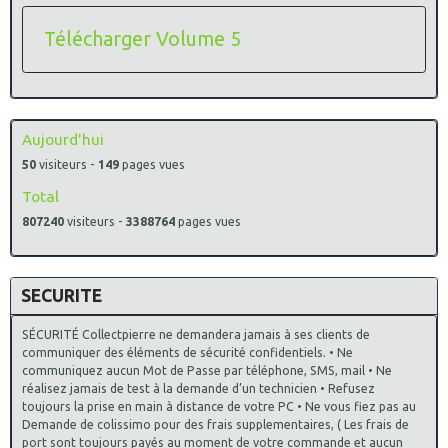
Ecole Militaire d’Infanterie, Montpellier , G 1937
Ecole Militaire Interarmes , G 1581
Télécharger Volume 5
Ecole Nationale des Sous Officiers d’Active , G 1987
Ecole Nationale Technique des Sous Officiers d’Active , G
2024
Ecole Nationale Technique des Sous Officiers d’Active , G
2024 , drago paris
14/12/2021
:
mise a jour des insignes de Promotions sur le
Aujourd'hui
site parent " insignes parachutistes et commandos"
50
visiteurs -
149
pages vues
Terminée
Mise a jour de fiches produits dans la catégorie des
Total
cartes Postales de L'Oise
Ajout de Produit dans la catégorie des insignes Militaires
807240
visiteurs -
3388764
pages vues
des chasseurs
19° Régiment de Chasseurs, G 1333
Ajout de Produit dans la catégorie des insignes Militaires
SECURITE
Coloniale
38° Compagnie de Camp, Caylus , G 2105, Drago Paris
Ajout de Produit dans la catégorie des insignes Militaires
SÉCURITÉ Collectpierre ne demandera jamais à ses clients de
Infanterie N° 2
communiquer des éléments de sécurité confidentiels. • Ne
2° Régiment d’Infanterie de Marine , G 433
communiquez aucun Mot de Passe par téléphone, SMS, mail • Ne
Ajout de Produit dans la catégorie des insignes Militaires
réalisez jamais de test à la demande d’un technicien • Refusez
du Génie
toujours la prise en main à distance de votre PC • Ne vous fiez pas au
5° Régiment du Génie , H 212
Demande de colissimo pour des frais supplementaires, ( Les frais de
7° Régiment du Génie , H 214
port sont toujours payés au moment de votre commande et aucun