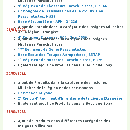
Militaires Parachutistes
9° Régiment de Chasseurs Parachutistes , G 1366
Compagnie de Transmissions de la 25° Division
Parachutistes, H 539
Base Aéroportée en AFN , G 1226
ajout de Produit dans la catégorie des Insignes Militaires
01/04/2022
de la légion Etrangère
4° Régiment Etranger , CCS , Noël 1996
ajout de Produits dans la catégorie des Insignes
Militaires Parachutistes
17° Régiment de Génie Parachutistes
Base Ecole des Troupes Aéroportées , BETAP
1° Régiment de Hussards Parachutistes , H 295
Egalement ajout de Produits dans la Boutique Ebay
30/03/2022
ajout de Produits dans la catégorie des Insignes
Militaires de la légion et des commandos
Commando Guyane
2° Cie du 4° Régiment d'Infanterie de la Légion Etrangère
Egalement ajout de Produits dans la Boutique Ebay
29/03/2022
Ajout de Produits dans différentes catégories des
Insignes Militaires