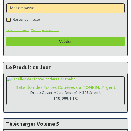
Etat Major du 2° Corps d’Armée, F.F.A
30° Groupement de Camp , G 2704
Ajout de Produit dans la catégorie des insignes
Militaires des brigades et demi brigades
Rester connecté
Brigade Logistique du 2° Corps d’Armée , G 2762
Ajout de Produits dans la catégorie des insignes
Créer un compte
|
Mot de passe perdu ?
Militaires de l'infanterie N° 2
42° Régiment d’Infanterie, Limozin, G 3089
Valider
5° Régiment d’Infanterie, Navarre sans Peur , G 2809
Ajout de Produits dans la catégorie des insignes
Militaires du Matériel
Ecole de Spécialisation du Matériel , G 2514
16/12/2021
:
Mise en place d'une page concernant la
Le Produit du Jour
parution du livre de Patrick Valentin intitulé "
Troupes de
Choc , les insignes racontent
"
Ajout de produit dans la catégorie des Losanges modèle
45 du train
Bataillon des Forces Côtières du TONKIN, Argent
Losange Modèle 45 Train , A identifier
Drago Olivier Métra Déposé H 307 Argent
Ajout de Produit dans la catégorie des insignes Militaires
110,00€
TTC
de Zone de défense
Camp de Munsingen , Delsart
Ajout de Produit dans la catégorie des insignes Militaires
des écoles diverses
E.S.M. Coetquidan, Groupement Interarmes , G 1176
Télécharger Volume 5
Commandement des Ecoles de l'Armée de Terre , G 2657