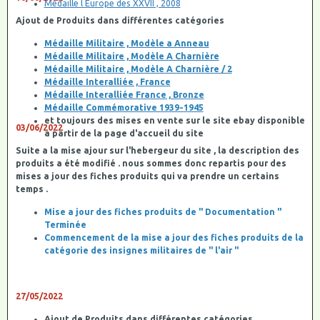
Médaille l Europe des XXVII , 2008
Ajout de Produits dans différentes catégories
Médaille Militaire , Modèle a Anneau
Médaille Militaire , Modèle A Charnière
Médaille Militaire , Modèle A Charnière / 2
Médaille Interalliée , France
Médaille Interalliée France , Bronze
Médaille Commémorative 1939-1945
et toujours des mises en vente sur le site ebay disponible
03/06/2022
a partir de la page d'accueil du site
Suite a la mise ajour sur l'hebergeur du site , la description des
produits a été modifié . nous sommes donc repartis pour des
mises a jour des fiches produits qui va prendre un certains
temps .
Mise a jour des fiches produits de " Documentation "
Terminée
Commencement de la mise a jour des fiches produits de la
catégorie des insignes militaires de " l'air "
27/05/2022
Ajout de Produits dans différentes catégories