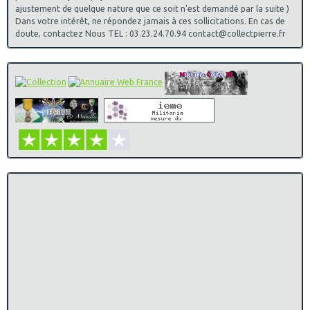
19° Régiment du Génie , H 215
ajustement de quelque nature que ce soit n'est demandé par la suite )
13° Régiment du Génie , Andor le Cannet
Dans votre intérêt, ne répondez jamais à ces sollicitations. En cas de
11/12/2021
:
Progression de la mise a jour des insignes de
doute, contactez Nous TEL : 03.23.24.70.94 contact@collectpierre.fr
Promotions sur le site parent " insignes parachutistes et
commandos" a 80%
Ajout de Produit dans la catégorie des insignes Militaires
des Ecoles Diverses
Centre National D´ Instruction Des Elèves Officiers De
Reserve Libourne , G 1725
Ajout de Produit dans la catégorie des insignes Militaires
du Matériel
7° Régiment du Matériel , G 3285
Ajout de Produit dans la catégorie des insignes Militaires
des centres Mobilisateurs
Centre Mobilisateur N° 106 , G 2087
Ajout de Produit dans la catégorie des insignes Militaires
Coloniaux
Compagnie Coloniale de Bourbon , H 735
Ajout de Produits dans la catégorie des insignes
Militaires des Chasseurs
5° Chasseurs , G 2023
1° Régiment de Chasseurs , H 120
11° Régiment de Chasseurs
12° Régiment de Chasseurs , G 1912
09/12/2021
:
Progression de la mise a jour des insignes de