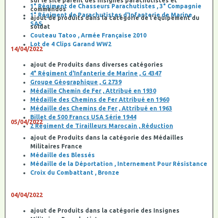
sur le site parent des insignes parachutistes et
1° Régiment de Chasseurs Parachutistes , 3° Compagnie
commandos
1° Régiment de Parachutistes d'Infanterie de Marine ,
ajout de produits dans la catégorie de l'équipement du
SAS
soldat
Couteau Tatoo , Armée Française 2010
Lot de 4 Clips Garand WW2
14/04/2022
ajout de Produits dans diverses catégories
4° Régiment d'Infanterie de Marine , G 4347
Groupe Géographique , G 2739
Médaille Chemin de Fer , Attribué en 1930
Médaille des Chemins de Fer Attribué en 1960
Médaille des Chemins de Fer , Attribué en 1963
Billet de 500 Francs USA Série 1944
05/04/2022
2 Régiment de Tirailleurs Marocain , Réduction
ajout de Produits dans la catégorie des Médailles
Militaires France
Médaille des Blessés
Médaille de la Déportation , Internement Pour Résistance
Croix du Combattant , Bronze
04/04/2022
ajout de Produits dans la catégorie des Insignes