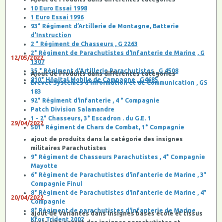
10 Euro Essai 1998
1 Euro Essai 1996
93° Régiment d’Artillerie de Montagne, Batterie
d’Instruction
2 ° Régiment de Chasseurs , G 2263
2° Régiment de Parachutistes d'Infanterie de Marine , G
12/05/2022
1307
35 ° Régiment d'Artillerie Parachutistes , G 4508
Ajout de Produits dans différentes catégories
810° Hôpital Mobile de Campagne , G4685
Brevet Systèmes d’Information et de Communication , GS
183
92° Régiment d'infanterie , 4 ° Compagnie
Patch Division Salamandre
1 - 2° Chasseurs, 3° Escadron . du G.E. 1
29/04/2022
501° Régiment de Chars de Combat, 1° Compagnie
ajout de produits dans la catégorie des insignes
militaires Parachutistes
9° Régiment de Chasseurs Parachutistes , 4° Compagnie
Mayotte
6° Régiment de Parachutistes d'infanterie de Marine , 3°
Compagnie Finul
8° Régiment de Parachutistes d'Infanterie de Marine , 4°
20/04/2022
Compagnie
8° Régiment de parachutistes d'infanterie de Marine ,
ajout de Variantes dans lnsignes bases école et tissus
Kfor Trident 2002