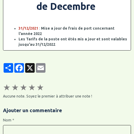
de Decembre
31/12/2021
:
Mise a jour de frais de port concernant
l'année 2022
Les Tarifs de la poste ont étés mis a jour et sont valables
jusqu'au 31/12/2022
de nouvelles tranches de poids ont étés ajoutés
Les Tarifs de Mondial Relay ont étés mis a jour et sont
valables jusqu'au 28/02/2022 , une nouvelle tarification
Partager
Facebook
X
Email
devrait être mis en place pour le 1° Mars 2022
Pour consulter les nouveaux tarifs , rendez vous sur la
page "
Mode de Règlements
"
27-28-29/12/2021
:
Mise a jour de fiches " les grands
★
★
★
★
★
Noms" sur le site parent " insignes parachutistes et
insignes commandos "
Aucune note. Soyez le premier à attribuer une note !
Ajout de produits dan la catégorie des insignes militaires
de l'Air
Escadron 05 - 317, Matériel sol , A 1031
Ajouter un commentaire
Base Aérienne 943, Nice Roquebrune
Escadrille de Liaisons Aériennes 43
Nom
Groupe de Transmissions Tactiques N° 813, Fribourg , A
556