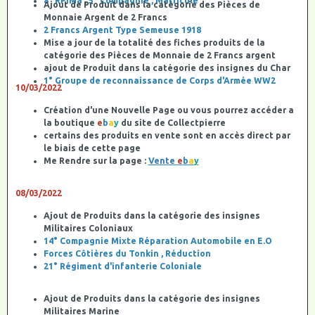
8° RPIMa , 5° Compagnie , Matriculé
Ajout de Produit dans la catégorie des Pièces de
Monnaie Argent de 2 Francs
2 Francs Argent Type Semeuse 1918
Mise a jour de la totalité des fiches produits de la
catégorie des Pièces de Monnaie de 2 Francs argent
ajout de Produit dans la catégorie des insignes du Char
1° Groupe de reconnaissance de Corps d'Armée WW2
10/03/2022
Création d'une Nouvelle Page ou vous pourrez accéder a
la boutique
e
b
a
y
du site de Collectpierre
certains des produits en vente sont en accès direct par
le biais de cette page
Me Rendre sur la page :
Vente
e
b
a
y
08/03/2022
Ajout de Produits dans la catégorie des insignes
Militaires Coloniaux
14° Compagnie Mixte Réparation Automobile en E.O
Forces Côtières du Tonkin , Réduction
21° Régiment d'infanterie Coloniale
Ajout de Produits dans la catégorie des insignes
Militaires Marine