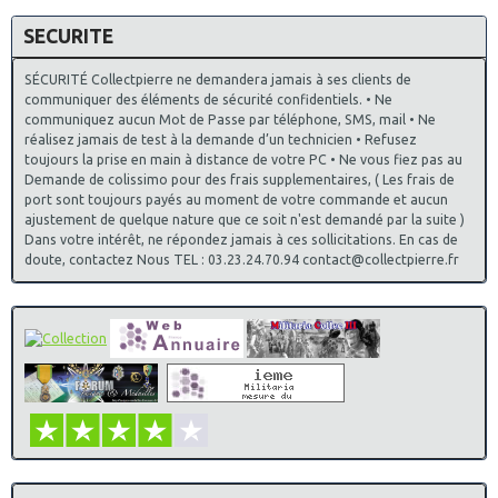
Ajout de Produit dans la catégorie des insignes Militaires
SECURITE
Coloniale
38° Compagnie de Camp, Caylus , G 2105, Drago Paris
Ajout de Produit dans la catégorie des insignes Militaires
SÉCURITÉ Collectpierre ne demandera jamais à ses clients de
Infanterie N° 2
communiquer des éléments de sécurité confidentiels. • Ne
2° Régiment d’Infanterie de Marine , G 433
communiquez aucun Mot de Passe par téléphone, SMS, mail • Ne
Ajout de Produit dans la catégorie des insignes Militaires
réalisez jamais de test à la demande d’un technicien • Refusez
du Génie
toujours la prise en main à distance de votre PC • Ne vous fiez pas au
5° Régiment du Génie , H 212
Demande de colissimo pour des frais supplementaires, ( Les frais de
7° Régiment du Génie , H 214
port sont toujours payés au moment de votre commande et aucun
19° Régiment du Génie , H 215
ajustement de quelque nature que ce soit n'est demandé par la suite )
13° Régiment du Génie , Andor le Cannet
Dans votre intérêt, ne répondez jamais à ces sollicitations. En cas de
11/12/2021
:
Progression de la mise a jour des insignes de
doute, contactez Nous TEL : 03.23.24.70.94 contact@collectpierre.fr
Promotions sur le site parent " insignes parachutistes et
commandos" a 80%
Ajout de Produit dans la catégorie des insignes Militaires
des Ecoles Diverses
Centre National D´ Instruction Des Elèves Officiers De
Reserve Libourne , G 1725
Ajout de Produit dans la catégorie des insignes Militaires
du Matériel
7° Régiment du Matériel , G 3285
Ajout de Produit dans la catégorie des insignes Militaires
des centres Mobilisateurs
Centre Mobilisateur N° 106 , G 2087