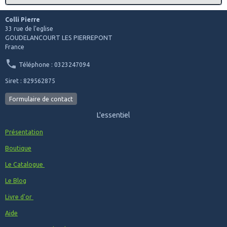
Militaires de centres de sélection
Centre de Sélection N° 10 , G 2009
Colli Pierre
07/12/2021
: Ajout de Produits dans la catégorie des
33 rue de l'eglise
insignes Militaires des Ecoles Diverses
GOUDELANCOURT LES PIERREPONT
Ecole Militaire d’Administration, Montpellier , G 1553
France
Ecole de Défense de l'Armée de Terre , G 3490
Ajout de Produits dans la catégorie des insignes
Téléphone : 0323247094
Militaires Zone de défense
Siret : 829562875
1° Armée, Rhin et Danube , Drago Paris
Camp de Munsingen , FIA Lyon
Formulaire de contact
Ajout de Produits dans la catégorie des insignes
Militaires de l'artillerie
L'essentiel
602° Batterie Nucléaire Biologique Chimique , G 3391
41° Régiment d’Artillerie de Marine , G 1884
Présentation
Ajout de Produit dans la catégorie des insignes Militaires
des Cuirassiers
Boutique
6° Régiment de Cuirassiers , G 829
Ajout de Produit dans la catégorie des insignes Militaires
Le Catalogue
de la Légion étrangère
Le Blog
1° Régiment Etranger, G 1198
2° Régiment Etranger d’Infanterie
Livre d'or
2° Régiment Etranger d’Infanterie , Drago
03/12/2021
:
Ajout de Produits dans la catégorie des
Aide
insignes Militaires d l'infanterie N° 2