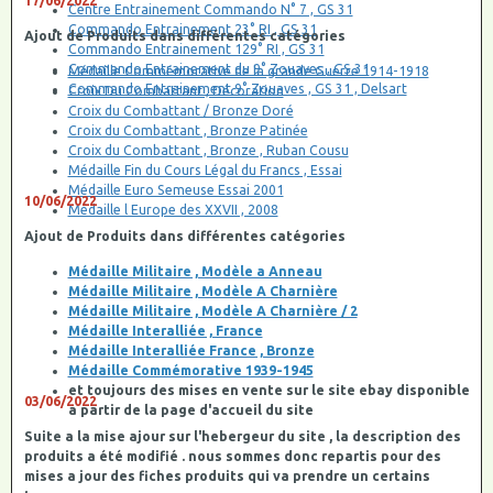
17/06/2022
Centre Entrainement Commando N° 7 , GS 31
Commando Entrainement 23° RI , GS 31
Ajout de Produits dans différentes catégories
Commando Entrainement 129° RI , GS 31
Commando Entrainement du 9° Zouaves , GS 31
Médaille Commémorative de la grande Guerre 1914-1918
Commando Entrainement 9° Zouaves , GS 31 , Delsart
Croix Du Combattant , Décoration
Croix du Combattant / Bronze Doré
Croix du Combattant , Bronze Patinée
Croix du Combattant , Bronze , Ruban Cousu
Médaille Fin du Cours Légal du Francs , Essai
Médaille Euro Semeuse Essai 2001
10/06/2022
Médaille l Europe des XXVII , 2008
Ajout de Produits dans différentes catégories
Médaille Militaire , Modèle a Anneau
Médaille Militaire , Modèle A Charnière
Médaille Militaire , Modèle A Charnière / 2
Médaille Interalliée , France
Médaille Interalliée France , Bronze
Médaille Commémorative 1939-1945
et toujours des mises en vente sur le site ebay disponible
03/06/2022
a partir de la page d'accueil du site
Suite a la mise ajour sur l'hebergeur du site , la description des
produits a été modifié . nous sommes donc repartis pour des
mises a jour des fiches produits qui va prendre un certains