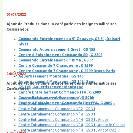
01/07/2022
Ajout de Produits dans la catégorie des insignes militaires
Commandos
Commando Entrainement du 9° Zouaves, GS 31, Delsart,
Givet
Commando Aguerrissement Givet , GS 155
Centre d'Entrainement Commando 8D , G 2202
Commando Entrainement 6 ° BIMa , GS 51
Centre Commando 7 Champagne , G 2599
Centre Commando 7 Champagne , G 2599 Drago Paris
24/06/2022
Aguerrissement Montagne , GS 146
Aguerrissement Montagne , GS 146 , Sans
Ajout de Produits dans la catégorie des insignes militaires
GS 146 , Aguerrissement Montagne
Commandos
Centre Entrainement Commando FFA , G 2089
Centre Entrainement Commando , G 2089
Centre Entrainement Commando N° 1, GS 31
Centre d'Entrainement Commando Des FFA , G 2089
Centre entrainement Commando N° 1 , GS31 Drago Paris
Centre Entrainement Commando N° 2 , GS 31
Centre Entrainement Commando N° 4 , GS 31
Centre Entrainement Commando N° 4 , GS 31 , Andor
Centre Entrainement Commando N° 4 , GS 31 , Andor le Cannet
Centre Entrainement Commando N° 4 , GS 31 , Andor (AC)