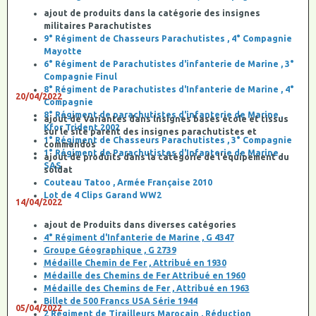
ajout de produits dans la catégorie des insignes
militaires Parachutistes
9° Régiment de Chasseurs Parachutistes , 4° Compagnie
Mayotte
6° Régiment de Parachutistes d'infanterie de Marine , 3°
Compagnie Finul
8° Régiment de Parachutistes d'Infanterie de Marine , 4°
20/04/2022
Compagnie
8° Régiment de parachutistes d'infanterie de Marine ,
ajout de Variantes dans lnsignes bases école et tissus
Kfor Trident 2002
sur le site parent des insignes parachutistes et
1° Régiment de Chasseurs Parachutistes , 3° Compagnie
commandos
1° Régiment de Parachutistes d'Infanterie de Marine ,
ajout de produits dans la catégorie de l'équipement du
SAS
soldat
Couteau Tatoo , Armée Française 2010
Lot de 4 Clips Garand WW2
14/04/2022
ajout de Produits dans diverses catégories
4° Régiment d'Infanterie de Marine , G 4347
Groupe Géographique , G 2739
Médaille Chemin de Fer , Attribué en 1930
Médaille des Chemins de Fer Attribué en 1960
Médaille des Chemins de Fer , Attribué en 1963
Billet de 500 Francs USA Série 1944
05/04/2022
2 Régiment de Tirailleurs Marocain , Réduction