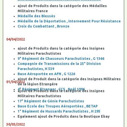
ajout de Produits dans la catégorie des Médailles
Militaires France
Médaille des Blessés
Médaille de la Déportation , Internement Pour Résistance
Croix du Combattant , Bronze
04/04/2022
ajout de Produits dans la catégorie des Insignes
Militaires Parachutistes
9° Régiment de Chasseurs Parachutistes , G 1366
Compagnie de Transmissions de la 25° Division
Parachutistes, H 539
Base Aéroportée en AFN , G 1226
ajout de Produit dans la catégorie des Insignes Militaires
01/04/2022
de la légion Etrangère
4° Régiment Etranger , CCS , Noël 1996
ajout de Produits dans la catégorie des Insignes
Militaires Parachutistes
17° Régiment de Génie Parachutistes
Base Ecole des Troupes Aéroportées , BETAP
1° Régiment de Hussards Parachutistes , H 295
Egalement ajout de Produits dans la Boutique Ebay
30/03/2022