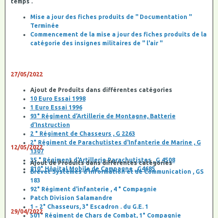
temps .
Mise a jour des fiches produits de " Documentation "
Terminée
Commencement de la mise a jour des fiches produits de la
catégorie des insignes militaires de " l'air "
27/05/2022
Ajout de Produits dans différentes catégories
10 Euro Essai 1998
1 Euro Essai 1996
93° Régiment d’Artillerie de Montagne, Batterie
d’Instruction
2 ° Régiment de Chasseurs , G 2263
2° Régiment de Parachutistes d'Infanterie de Marine , G
12/05/2022
1307
35 ° Régiment d'Artillerie Parachutistes , G 4508
Ajout de Produits dans différentes catégories
810° Hôpital Mobile de Campagne , G4685
Brevet Systèmes d’Information et de Communication , GS
183
92° Régiment d'infanterie , 4 ° Compagnie
Patch Division Salamandre
1 - 2° Chasseurs, 3° Escadron . du G.E. 1
29/04/2022
501° Régiment de Chars de Combat, 1° Compagnie