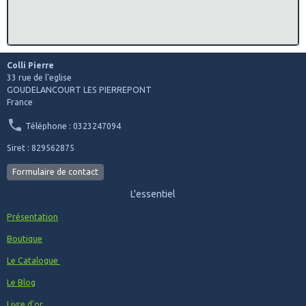
Ajout de Produits dans la catégorie des insignes
Militaires coloniaux
6° Bataillon de Commandement et Services , G 1922
Ajout de Produits dans la catégorie des insignes
Militaires de centres de sélection
Centre de Sélection N° 10 , G 2009
Colli Pierre
07/12/2021
: Ajout de Produits dans la catégorie des
33 rue de l'eglise
insignes Militaires des Ecoles Diverses
GOUDELANCOURT LES PIERREPONT
Ecole Militaire d’Administration, Montpellier , G 1553
France
Ecole de Défense de l'Armée de Terre , G 3490
Ajout de Produits dans la catégorie des insignes
Téléphone : 0323247094
Militaires Zone de défense
Siret : 829562875
1° Armée, Rhin et Danube , Drago Paris
Camp de Munsingen , FIA Lyon
Formulaire de contact
Ajout de Produits dans la catégorie des insignes
Militaires de l'artillerie
L'essentiel
602° Batterie Nucléaire Biologique Chimique , G 3391
41° Régiment d’Artillerie de Marine , G 1884
Présentation
Ajout de Produit dans la catégorie des insignes Militaires
des Cuirassiers
Boutique
6° Régiment de Cuirassiers , G 829
Ajout de Produit dans la catégorie des insignes Militaires
Le Catalogue
de la Légion étrangère
Le Blog
1° Régiment Etranger, G 1198
2° Régiment Etranger d’Infanterie
Livre d'or