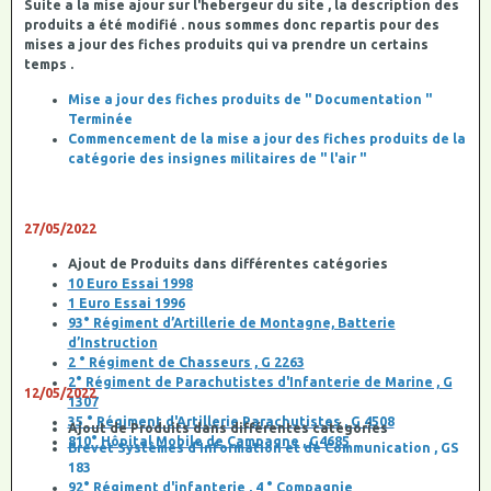
Suite a la mise ajour sur l'hebergeur du site , la description des
produits a été modifié . nous sommes donc repartis pour des
mises a jour des fiches produits qui va prendre un certains
temps .
Mise a jour des fiches produits de " Documentation "
Terminée
Commencement de la mise a jour des fiches produits de la
catégorie des insignes militaires de " l'air "
27/05/2022
Ajout de Produits dans différentes catégories
10 Euro Essai 1998
1 Euro Essai 1996
93° Régiment d’Artillerie de Montagne, Batterie
d’Instruction
2 ° Régiment de Chasseurs , G 2263
2° Régiment de Parachutistes d'Infanterie de Marine , G
12/05/2022
1307
35 ° Régiment d'Artillerie Parachutistes , G 4508
Ajout de Produits dans différentes catégories
810° Hôpital Mobile de Campagne , G4685
Brevet Systèmes d’Information et de Communication , GS
183
92° Régiment d'infanterie , 4 ° Compagnie