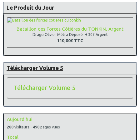
16/12/2021
:
Mise en place d'une page concernant la
Le Produit du Jour
parution du livre de Patrick Valentin intitulé "
Troupes de
Choc , les insignes racontent
"
Ajout de produit dans la catégorie des Losanges modèle
45 du train
Bataillon des Forces Côtières du TONKIN, Argent
Losange Modèle 45 Train , A identifier
Drago Olivier Métra Déposé H 307 Argent
Ajout de Produit dans la catégorie des insignes Militaires
110,00€
TTC
de Zone de défense
Camp de Munsingen , Delsart
Ajout de Produit dans la catégorie des insignes Militaires
des écoles diverses
E.S.M. Coetquidan, Groupement Interarmes , G 1176
Télécharger Volume 5
Commandement des Ecoles de l'Armée de Terre , G 2657
Ecole Militaire d’Infanterie, Montpellier , G 1937
Ecole Militaire Interarmes , G 1581
Télécharger Volume 5
Ecole Nationale des Sous Officiers d’Active , G 1987
Ecole Nationale Technique des Sous Officiers d’Active , G
2024
Ecole Nationale Technique des Sous Officiers d’Active , G
2024 , drago paris
14/12/2021
:
mise a jour des insignes de Promotions sur le
Aujourd'hui
site parent " insignes parachutistes et commandos"
280
visiteurs -
490
pages vues
Terminée
Mise a jour de fiches produits dans la catégorie des
Total
cartes Postales de L'Oise