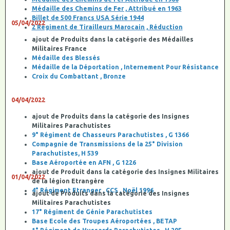
Médaille des Chemins de Fer , Attribué en 1963
Billet de 500 Francs USA Série 1944
05/04/2022
2 Régiment de Tirailleurs Marocain , Réduction
ajout de Produits dans la catégorie des Médailles
Militaires France
Médaille des Blessés
Médaille de la Déportation , Internement Pour Résistance
Croix du Combattant , Bronze
04/04/2022
ajout de Produits dans la catégorie des Insignes
Militaires Parachutistes
9° Régiment de Chasseurs Parachutistes , G 1366
Compagnie de Transmissions de la 25° Division
Parachutistes, H 539
Base Aéroportée en AFN , G 1226
ajout de Produit dans la catégorie des Insignes Militaires
01/04/2022
de la légion Etrangère
4° Régiment Etranger , CCS , Noël 1996
ajout de Produits dans la catégorie des Insignes
Militaires Parachutistes
17° Régiment de Génie Parachutistes
Base Ecole des Troupes Aéroportées , BETAP