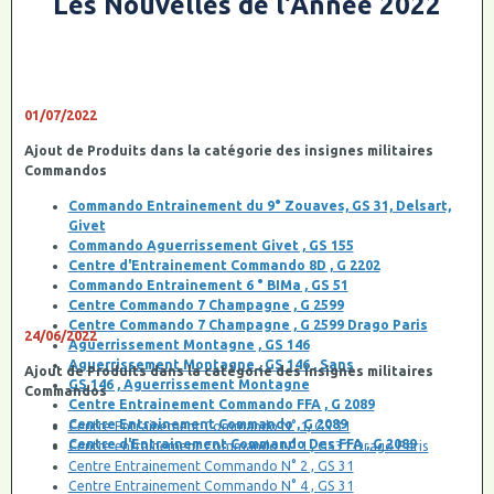
Les Nouvelles de l'Année 2022
01/07/2022
Ajout de Produits dans la catégorie des insignes militaires
Commandos
Commando Entrainement du 9° Zouaves, GS 31, Delsart,
Givet
Commando Aguerrissement Givet , GS 155
Centre d'Entrainement Commando 8D , G 2202
Commando Entrainement 6 ° BIMa , GS 51
Centre Commando 7 Champagne , G 2599
Centre Commando 7 Champagne , G 2599 Drago Paris
24/06/2022
Aguerrissement Montagne , GS 146
Aguerrissement Montagne , GS 146 , Sans
Ajout de Produits dans la catégorie des insignes militaires
GS 146 , Aguerrissement Montagne
Commandos
Centre Entrainement Commando FFA , G 2089
Centre Entrainement Commando , G 2089
Centre Entrainement Commando N° 1, GS 31
Centre d'Entrainement Commando Des FFA , G 2089
Centre entrainement Commando N° 1 , GS31 Drago Paris
Centre Entrainement Commando N° 2 , GS 31
Centre Entrainement Commando N° 4 , GS 31