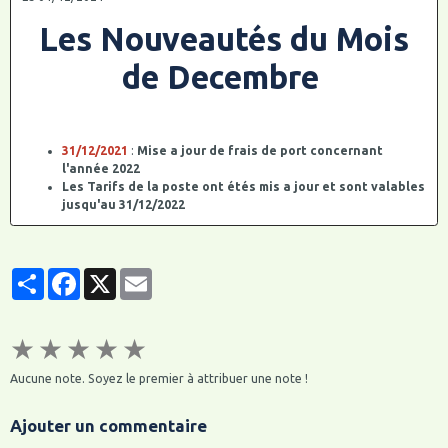
Les Nouveautés du Mois
de Decembre
31/12/2021
:
Mise a jour de frais de port concernant
l'année 2022
Les Tarifs de la poste ont étés mis a jour et sont valables
jusqu'au 31/12/2022
de nouvelles tranches de poids ont étés ajoutés
Les Tarifs de Mondial Relay ont étés mis a jour et sont
valables jusqu'au 28/02/2022 , une nouvelle tarification
Partager
Facebook
X
Email
devrait être mis en place pour le 1° Mars 2022
Pour consulter les nouveaux tarifs , rendez vous sur la
page "
Mode de Règlements
"
27-28-29/12/2021
:
Mise a jour de fiches " les grands
★
★
★
★
★
Noms" sur le site parent " insignes parachutistes et
insignes commandos "
Aucune note. Soyez le premier à attribuer une note !
Ajout de produits dan la catégorie des insignes militaires
de l'Air
Escadron 05 - 317, Matériel sol , A 1031
Ajouter un commentaire
Base Aérienne 943, Nice Roquebrune