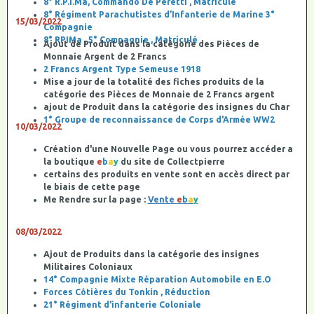
8° R.P.I.Ma, Commando De Peretti , Matriculé
8° Régiment Parachutistes d’Infanterie de Marine 3°
15/03/2022
Compagnie
8° RPIMa , 5° Compagnie , Matriculé
Ajout de Produit dans la catégorie des Pièces de
Monnaie Argent de 2 Francs
2 Francs Argent Type Semeuse 1918
Mise a jour de la totalité des fiches produits de la
catégorie des Pièces de Monnaie de 2 Francs argent
ajout de Produit dans la catégorie des insignes du Char
1° Groupe de reconnaissance de Corps d'Armée WW2
10/03/2022
Création d'une Nouvelle Page ou vous pourrez accéder a
la boutique
e
b
a
y
du site de Collectpierre
certains des produits en vente sont en accès direct par
le biais de cette page
Me Rendre sur la page :
Vente
e
b
a
y
08/03/2022
Ajout de Produits dans la catégorie des insignes
Militaires Coloniaux
14° Compagnie Mixte Réparation Automobile en E.O
Forces Côtières du Tonkin , Réduction
21° Régiment d'infanterie Coloniale