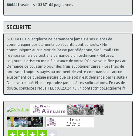
Ajout de Produit dans la catégorie des insignes Militaires
806441
visiteurs -
3387164
pages vues
des chasseurs
19° Régiment de Chasseurs, G 1333
Ajout de Produit dans la catégorie des insignes Militaires
SECURITE
Coloniale
38° Compagnie de Camp, Caylus , G 2105, Drago Paris
Ajout de Produit dans la catégorie des insignes Militaires
SÉCURITÉ Collectpierre ne demandera jamais à ses clients de
Infanterie N° 2
communiquer des éléments de sécurité confidentiels. • Ne
2° Régiment d’Infanterie de Marine , G 433
communiquez aucun Mot de Passe par téléphone, SMS, mail • Ne
Ajout de Produit dans la catégorie des insignes Militaires
réalisez jamais de test à la demande d’un technicien • Refusez
du Génie
toujours la prise en main à distance de votre PC • Ne vous fiez pas au
5° Régiment du Génie , H 212
Demande de colissimo pour des frais supplementaires, ( Les frais de
7° Régiment du Génie , H 214
port sont toujours payés au moment de votre commande et aucun
19° Régiment du Génie , H 215
ajustement de quelque nature que ce soit n'est demandé par la suite )
13° Régiment du Génie , Andor le Cannet
Dans votre intérêt, ne répondez jamais à ces sollicitations. En cas de
11/12/2021
:
Progression de la mise a jour des insignes de
doute, contactez Nous TEL : 03.23.24.70.94 contact@collectpierre.fr
Promotions sur le site parent " insignes parachutistes et
commandos" a 80%
Ajout de Produit dans la catégorie des insignes Militaires
des Ecoles Diverses
Centre National D´ Instruction Des Elèves Officiers De
Reserve Libourne , G 1725
Ajout de Produit dans la catégorie des insignes Militaires
du Matériel
7° Régiment du Matériel , G 3285