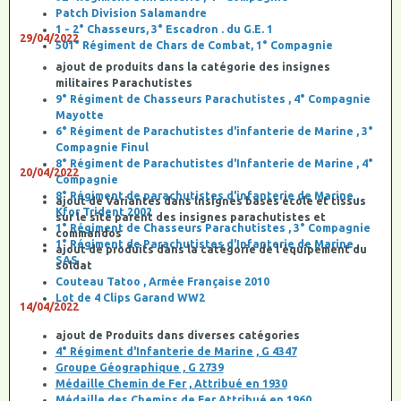
Patch Division Salamandre
1 - 2° Chasseurs, 3° Escadron . du G.E. 1
29/04/2022
501° Régiment de Chars de Combat, 1° Compagnie
ajout de produits dans la catégorie des insignes
militaires Parachutistes
9° Régiment de Chasseurs Parachutistes , 4° Compagnie
Mayotte
6° Régiment de Parachutistes d'infanterie de Marine , 3°
Compagnie Finul
8° Régiment de Parachutistes d'Infanterie de Marine , 4°
20/04/2022
Compagnie
8° Régiment de parachutistes d'infanterie de Marine ,
ajout de Variantes dans lnsignes bases école et tissus
Kfor Trident 2002
sur le site parent des insignes parachutistes et
1° Régiment de Chasseurs Parachutistes , 3° Compagnie
commandos
1° Régiment de Parachutistes d'Infanterie de Marine ,
ajout de produits dans la catégorie de l'équipement du
SAS
soldat
Couteau Tatoo , Armée Française 2010
Lot de 4 Clips Garand WW2
14/04/2022
ajout de Produits dans diverses catégories
4° Régiment d'Infanterie de Marine , G 4347
Groupe Géographique , G 2739
Médaille Chemin de Fer , Attribué en 1930
Médaille des Chemins de Fer Attribué en 1960