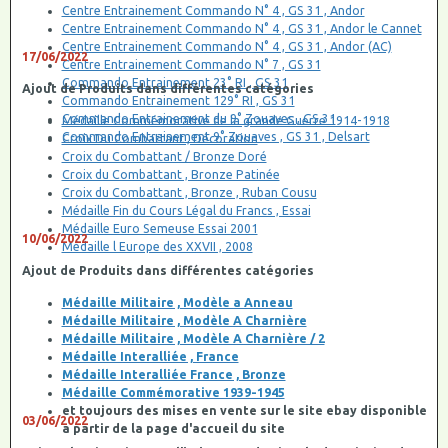
Centre Entrainement Commando N° 4 , GS 31 , Andor
Centre Entrainement Commando N° 4 , GS 31 , Andor le Cannet
Centre Entrainement Commando N° 4 , GS 31 , Andor (AC)
17/06/2022
Centre Entrainement Commando N° 7 , GS 31
Commando Entrainement 23° RI , GS 31
Ajout de Produits dans différentes catégories
Commando Entrainement 129° RI , GS 31
Commando Entrainement du 9° Zouaves , GS 31
Médaille Commémorative de la grande Guerre 1914-1918
Commando Entrainement 9° Zouaves , GS 31 , Delsart
Croix Du Combattant , Décoration
Croix du Combattant / Bronze Doré
Croix du Combattant , Bronze Patinée
Croix du Combattant , Bronze , Ruban Cousu
Médaille Fin du Cours Légal du Francs , Essai
Médaille Euro Semeuse Essai 2001
10/06/2022
Médaille l Europe des XXVII , 2008
Ajout de Produits dans différentes catégories
Médaille Militaire , Modèle a Anneau
Médaille Militaire , Modèle A Charnière
Médaille Militaire , Modèle A Charnière / 2
Médaille Interalliée , France
Médaille Interalliée France , Bronze
Médaille Commémorative 1939-1945
et toujours des mises en vente sur le site ebay disponible
03/06/2022
a partir de la page d'accueil du site