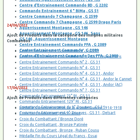
Centre d'Entrainement Commando 8D , G 2202
Commando Entrainement 6 ° BIMa , GS 51
Centre Commando 7 Champagne , G 2599
Centre Commando 7 Champagne , G 2599 Drago Paris
24/06/2022
Aguerrissement Montagne , GS 146
Aguerrissement Montagne , GS 146 , Sans
Ajout de Produits dans la catégorie des insignes militaires
GS 146 , Aguerrissement Montagne
Commandos
Centre Entrainement Commando FFA , G 2089
Centre Entrainement Commando , G 2089
Centre Entrainement Commando N° 1, GS 31
Centre d'Entrainement Commando Des FFA , G 2089
Centre entrainement Commando N° 1 , GS31 Drago Paris
Centre Entrainement Commando N° 2 , GS 31
Centre Entrainement Commando N° 4 , GS 31
Centre Entrainement Commando N° 4 , GS 31 , Andor
Centre Entrainement Commando N° 4 , GS 31 , Andor le Cannet
Centre Entrainement Commando N° 4 , GS 31 , Andor (AC)
17/06/2022
Centre Entrainement Commando N° 7 , GS 31
Commando Entrainement 23° RI , GS 31
Ajout de Produits dans différentes catégories
Commando Entrainement 129° RI , GS 31
Commando Entrainement du 9° Zouaves , GS 31
Médaille Commémorative de la grande Guerre 1914-1918
Commando Entrainement 9° Zouaves , GS 31 , Delsart
Croix Du Combattant , Décoration
Croix du Combattant / Bronze Doré
Croix du Combattant , Bronze Patinée
Croix du Combattant , Bronze , Ruban Cousu
Médaille Fin du Cours Légal du Francs , Essai