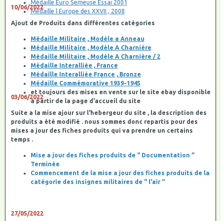
Médaille Euro Semeuse Essai 2001
10/06/2022
Médaille l Europe des XXVII , 2008
Ajout de Produits dans différentes catégories
Médaille Militaire , Modèle a Anneau
Médaille Militaire , Modèle A Charnière
Médaille Militaire , Modèle A Charnière / 2
Médaille Interalliée , France
Médaille Interalliée France , Bronze
Médaille Commémorative 1939-1945
et toujours des mises en vente sur le site ebay disponible
03/06/2022
a partir de la page d'accueil du site
Suite a la mise ajour sur l'hebergeur du site , la description des
produits a été modifié . nous sommes donc repartis pour des
mises a jour des fiches produits qui va prendre un certains
temps .
Mise a jour des fiches produits de " Documentation "
Terminée
Commencement de la mise a jour des fiches produits de la
catégorie des insignes militaires de " l'air "
27/05/2022