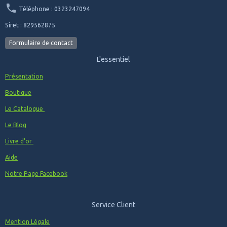
Camp de Munsingen , FIA Lyon
Téléphone : 0323247094
Ajout de Produits dans la catégorie des insignes
Militaires de l'artillerie
Siret : 829562875
602° Batterie Nucléaire Biologique Chimique , G 3391
41° Régiment d’Artillerie de Marine , G 1884
Formulaire de contact
Ajout de Produit dans la catégorie des insignes Militaires
L'essentiel
des Cuirassiers
6° Régiment de Cuirassiers , G 829
Présentation
Ajout de Produit dans la catégorie des insignes Militaires
de la Légion étrangère
Boutique
1° Régiment Etranger, G 1198
2° Régiment Etranger d’Infanterie
Le Catalogue
2° Régiment Etranger d’Infanterie , Drago
03/12/2021
:
Ajout de Produits dans la catégorie des
Le Blog
insignes Militaires d l'infanterie N° 2
Livre d'or
Groupement d’Instruction Troupes De Marine, H 554
Prytanée Militaire , Arthus Bertrand Paris
Aide
Groupement d’Instruction Troupes De Marine, H 554
Ajout de Produits dans la catégorie des insignes
Notre Page Facebook
Militaires de la coloniale
38° Compagnie de Camp, Caylus , G 2105
Ajout de Produit dans la catégorie des insignes Militaires
Service Client
des zones de défense
Circonscription Militaire de Défense, Lille , G 3825
Mention Légale
Ajout de Produit dans la catégorie des insignes