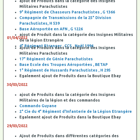
ajout de Produits dans la catégorie des Insignes
Militaires Parachutistes
9° Régiment de Chasseurs Parachutistes , G 1366
Compagnie de Transmissions de la 25° Division
Parachutistes, H 539
Base Aéroportée en AFN , G 1226
ajout de Produit dans la catégorie des Insignes Militaires
01/04/2022
de la légion Etrangère
4° Régiment Etranger , CCS , Noël 1996
ajout de Produits dans la catégorie des Insignes
Militaires Parachutistes
17° Régiment de Génie Parachutistes
Base Ecole des Troupes Aéroportées , BETAP
1° Régiment de Hussards Parachutistes , H 295
Egalement ajout de Produits dans la Boutique Ebay
30/03/2022
ajout de Produits dans la catégorie des Insignes
Militaires de la légion et des commandos
Commando Guyane
2° Cie du 4° Régiment d'Infanterie de la Légion Etrangère
Egalement ajout de Produits dans la Boutique Ebay
29/03/2022
Ajout de Produits dans différentes catégories des