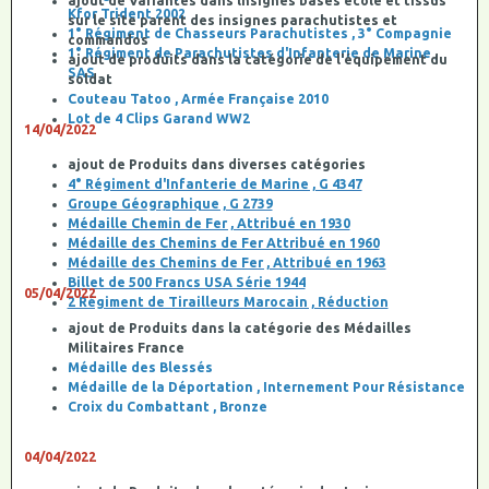
ajout de Variantes dans lnsignes bases école et tissus
Kfor Trident 2002
sur le site parent des insignes parachutistes et
1° Régiment de Chasseurs Parachutistes , 3° Compagnie
commandos
1° Régiment de Parachutistes d'Infanterie de Marine ,
ajout de produits dans la catégorie de l'équipement du
SAS
soldat
Couteau Tatoo , Armée Française 2010
Lot de 4 Clips Garand WW2
14/04/2022
ajout de Produits dans diverses catégories
4° Régiment d'Infanterie de Marine , G 4347
Groupe Géographique , G 2739
Médaille Chemin de Fer , Attribué en 1930
Médaille des Chemins de Fer Attribué en 1960
Médaille des Chemins de Fer , Attribué en 1963
Billet de 500 Francs USA Série 1944
05/04/2022
2 Régiment de Tirailleurs Marocain , Réduction
ajout de Produits dans la catégorie des Médailles
Militaires France
Médaille des Blessés
Médaille de la Déportation , Internement Pour Résistance
Croix du Combattant , Bronze
04/04/2022