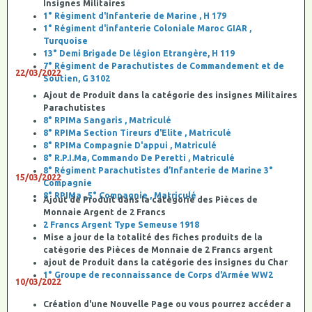
Insignes Militaires
1° Régiment d'Infanterie de Marine , H 179
1° Régiment d'infanterie Coloniale Maroc GIAR ,
Turquoise
13° Demi Brigade De légion Etrangère, H 119
7° Régiment de Parachutistes de Commandement et de
22/03/2022
Soutien, G 3102
Ajout de Produit dans la catégorie des insignes Militaires
Parachutistes
8° RPIMa Sangaris , Matriculé
8° RPIMa Section Tireurs d'Elite , Matriculé
8° RPIMa Compagnie D'appui , Matriculé
8° R.P.I.Ma, Commando De Peretti , Matriculé
8° Régiment Parachutistes d’Infanterie de Marine 3°
15/03/2022
Compagnie
8° RPIMa , 5° Compagnie , Matriculé
Ajout de Produit dans la catégorie des Pièces de
Monnaie Argent de 2 Francs
2 Francs Argent Type Semeuse 1918
Mise a jour de la totalité des fiches produits de la
catégorie des Pièces de Monnaie de 2 Francs argent
ajout de Produit dans la catégorie des insignes du Char
1° Groupe de reconnaissance de Corps d'Armée WW2
10/03/2022
Création d'une Nouvelle Page ou vous pourrez accéder a