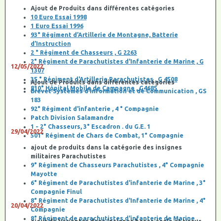
Ajout de Produits dans différentes catégories
10 Euro Essai 1998
1 Euro Essai 1996
93° Régiment d’Artillerie de Montagne, Batterie
d’Instruction
2 ° Régiment de Chasseurs , G 2263
2° Régiment de Parachutistes d'Infanterie de Marine , G
12/05/2022
1307
35 ° Régiment d'Artillerie Parachutistes , G 4508
Ajout de Produits dans différentes catégories
810° Hôpital Mobile de Campagne , G4685
Brevet Systèmes d’Information et de Communication , GS
183
92° Régiment d'infanterie , 4 ° Compagnie
Patch Division Salamandre
1 - 2° Chasseurs, 3° Escadron . du G.E. 1
29/04/2022
501° Régiment de Chars de Combat, 1° Compagnie
ajout de produits dans la catégorie des insignes
militaires Parachutistes
9° Régiment de Chasseurs Parachutistes , 4° Compagnie
Mayotte
6° Régiment de Parachutistes d'infanterie de Marine , 3°
Compagnie Finul
8° Régiment de Parachutistes d'Infanterie de Marine , 4°
20/04/2022
Compagnie
8° Régiment de parachutistes d'infanterie de Marine ,