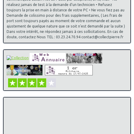
7° Régiment du Génie , H 214
réalisez jamais de test à la demande d’un technicien • Refusez
19° Régiment du Génie , H 215
toujours la prise en main à distance de votre PC • Ne vous fiez pas au
13° Régiment du Génie , Andor le Cannet
Demande de colissimo pour des frais supplementaires, ( Les frais de
11/12/2021
:
Progression de la mise a jour des insignes de
port sont toujours payés au moment de votre commande et aucun
Promotions sur le site parent " insignes parachutistes et
ajustement de quelque nature que ce soit n'est demandé par la suite )
commandos" a 80%
Dans votre intérêt, ne répondez jamais à ces sollicitations. En cas de
Ajout de Produit dans la catégorie des insignes Militaires
doute, contactez Nous TEL : 03.23.24.70.94 contact@collectpierre.fr
des Ecoles Diverses
Centre National D´ Instruction Des Elèves Officiers De
Reserve Libourne , G 1725
Ajout de Produit dans la catégorie des insignes Militaires
du Matériel
7° Régiment du Matériel , G 3285
Ajout de Produit dans la catégorie des insignes Militaires
des centres Mobilisateurs
Centre Mobilisateur N° 106 , G 2087
Ajout de Produit dans la catégorie des insignes Militaires
Coloniaux
Compagnie Coloniale de Bourbon , H 735
Ajout de Produits dans la catégorie des insignes
Militaires des Chasseurs
5° Chasseurs , G 2023
1° Régiment de Chasseurs , H 120
11° Régiment de Chasseurs
12° Régiment de Chasseurs , G 1912