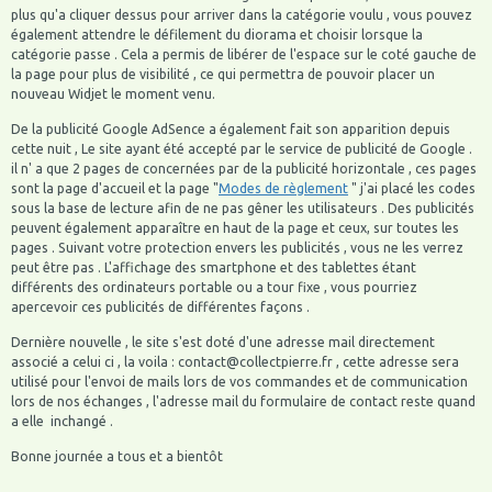
plus qu'a cliquer dessus pour arriver dans la catégorie voulu , vous pouvez
également attendre le défilement du diorama et choisir lorsque la
catégorie passe . Cela a permis de libérer de l'espace sur le coté gauche de
la page pour plus de visibilité , ce qui permettra de pouvoir placer un
nouveau Widjet le moment venu.
De la publicité Google AdSence a également fait son apparition depuis
cette nuit , Le site ayant été accepté par le service de publicité de Google .
il n' a que 2 pages de concernées par de la publicité horizontale , ces pages
sont la page d'accueil et la page "
Modes de règlement
" j'ai placé les codes
sous la base de lecture afin de ne pas gêner les utilisateurs . Des publicités
peuvent également apparaître en haut de la page et ceux, sur toutes les
pages . Suivant votre protection envers les publicités , vous ne les verrez
peut être pas . L'affichage des smartphone et des tablettes étant
différents des ordinateurs portable ou a tour fixe , vous pourriez
apercevoir ces publicités de différentes façons .
Dernière nouvelle , le site s'est doté d'une adresse mail directement
associé a celui ci , la voila : contact@collectpierre.fr , cette adresse sera
utilisé pour l'envoi de mails lors de vos commandes et de communication
lors de nos échanges , l'adresse mail du formulaire de contact reste quand
a elle inchangé .
Bonne journée a tous et a bientôt