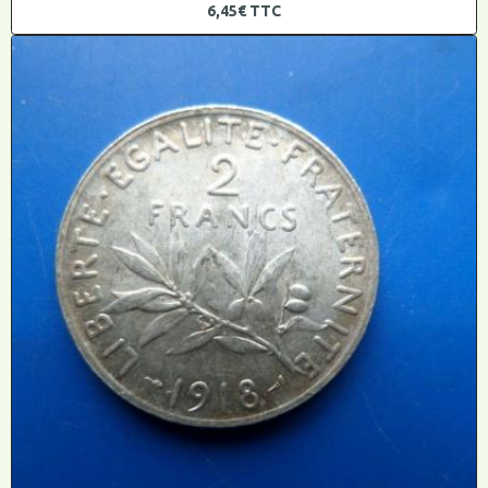
6,45€
TTC